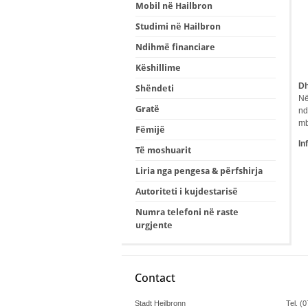
Mobil në Hailbron
Studimi në Hailbron
Ndihmë financiare
Këshillime
Dh
Shëndeti
Në
Gratë
nd
mb
Fëmijë
In
Të moshuarit
Liria nga pengesa & përfshirja
Autoriteti i kujdestarisë
Numra telefoni në raste
urgjente
Contact
Stadt Heilbronn
Tel. (