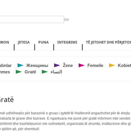
LBRON
JETESA
PUNA
INTEGRIMI
TË JETOHET DHE PËRJET
dınlar
Женщины
Žene
Femeile
Kobie
mmes
Gratë
النساء
ratë
ndi udhëheqës për barazinë e gruas i qytetit të Hailbronit angazhohet për të drejta 
rabarta të grave dhe burrave. E ngarkuara me punë për gratë informon mbi vendet
shillimit dhe bashkëpunon me vullnetarët, organizata të shumta, institucione dhe 
 qëllim që, për shembull: