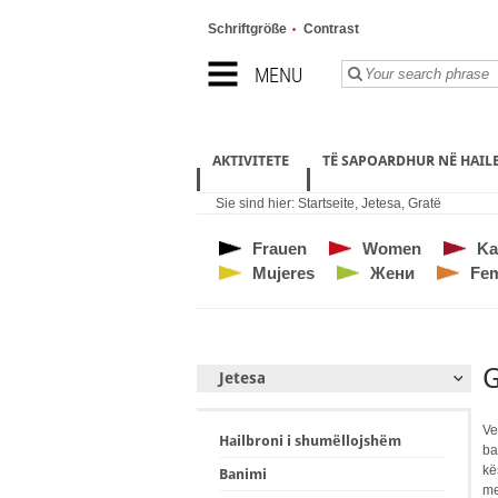
Schriftgröße
Contrast
MENU
AKTIVITETE
TË SAPOARDHUR NË HAI
Sie sind hier:
Startseite
,
Jetesa
,
Gratë
Frauen
Women
Ka
Mujeres
Жени
Fe
G
Jetesa
Ve
Hailbroni i shumëllojshëm
ba
kë
Banimi
me