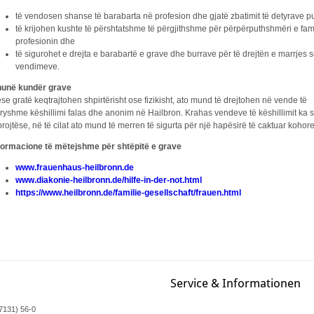
të vendosen shanse të barabarta në profesion dhe gjatë zbatimit të detyrave pu
të krijohen kushte të përshtatshme të përgjithshme për përpërputhshmëri e fam
profesionin dhe
të sigurohet e drejta e barabartë e grave dhe burrave për të drejtën e marrjes 
vendimeve.
unë kundër grave
se gratë keqtrajtohen shpirtërisht ose fizikisht, ato mund të drejtohen në vende të
ryshme këshillimi falas dhe anonim në Hailbron. Krahas vendeve të këshillimit ka s
rojtëse, në të cilat ato mund të merren të sigurta për një hapësirë të caktuar kohore
formacione të mëtejshme për shtëpitë e grave
www.frauenhaus-heilbronn.de
www.diakonie-heilbronn.de/hilfe-in-der-not.html
https://www.heilbronn.de/familie-gesellschaft/frauen.html
Service & Informationen
07131) 56-0