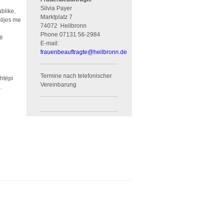
Silvia Payer
blike,
Marktplatz 7
iljes me
74072
Heilbronn
Phone
07131 56-2984
së
E-mail:
frauenbeauftragte
@
heilbronn.de
Termine nach telefonischer
htëpi
Vereinbarung
.