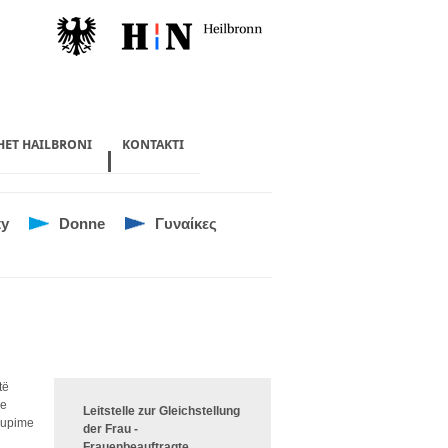
OHET HAILBRONI
KONTAKTI
ty
Donne
Γυναίκες
të
 e
Leitstelle zur Gleichstellung
grupime
der Frau -
Frauenbeauftragte