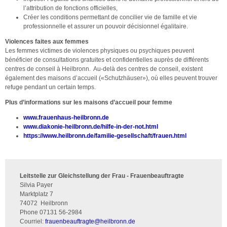
l’attribution de fonctions officielles,
Créer les conditions permettant de concilier vie de famille et vie
professionnelle et assurer un pouvoir décisionnel égalitaire.
Violences faites aux femmes
Les femmes victimes de violences physiques ou psychiques peuvent
bénéficier de consultations gratuites et confidentielles auprès de différents
centres de conseil à Heilbronn. Au-delà des centres de conseil, existent
également des maisons d’accueil («Schutzhäuser»), où elles peuvent trouver
refuge pendant un certain temps.
Plus d’informations sur les maisons d’accueil pour femme
www.frauenhaus-heilbronn.de
www.diakonie-heilbronn.de/hilfe-in-der-not.html
https://www.heilbronn.de/familie-gesellschaft/frauen.html
Leitstelle zur Gleichstellung der Frau - Frauenbeauftragte
Silvia Payer
Marktplatz 7
74072
Heilbronn
Phone
07131 56-2984
Courriel:
frauenbeauftragte
@
heilbronn.de