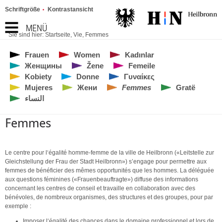
Schriftgröße
Kontrastansicht
MENÜ
Sie sind hier:
Startseite
,
Vie
,
Femmes
Frauen
Women
Kadınlar
Женщины
Žene
Femeile
Kobiety
Donne
Γυναίκες
Mujeres
Жени
Femmes
Gratë
النساء
Femmes
Le centre pour l‘égalité homme-femme de la ville de Heilbronn («Leitstelle zur
Gleichstellung der Frau der Stadt Heilbronn») s’engage pour permettre aux
femmes de bénéficier des mêmes opportunités que les hommes. La déléguée
aux questions féminines («Frauenbeauftragte») diffuse des informations
concernant les centres de conseil et travaille en collaboration avec des
bénévoles, de nombreux organismes, des structures et des groupes, pour par
exemple :
Imposer l‘égalité des chances dans le domaine professionnel et lors de