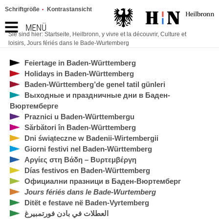
Schriftgröße
Kontrastansicht
MENÜ
Sie sind hier:
Startseite
,
Heilbronn, y vivre et la découvrir
,
Culture et
loisirs
,
Jours fériés dans le Bade-Wurtemberg
Feiertage in Baden-Württemberg
Holidays in Baden-Württemberg
Baden-Württemberg’de genel tatil günleri
Выходные и праздничные дни в Баден-
Вюртемберге
Praznici u Baden-Württembergu
Sărbători în Baden-Württemberg
Dni świąteczne w Badenii-Wirtembergii
Giorni festivi nel Baden-Württemberg
Αργίες στη Βάδη – Βυρτεμβέργη
Días festivos en Baden-Württemberg
Официални празници в Баден-Вюртемберг
Jours fériés dans le Bade-Wurtemberg
Ditët e festave në Baden-Vyrtemberg
العطلات في بادن فورتمبيرغ