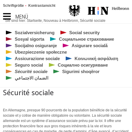
Schriftgröße
Kontrastansicht
MENÜ
Sie sind hier:
Startseite
,
Nouveau à Heilbronn
,
Sécurité sociale
Sozialversicherung
Social security
Sosyal sigorta
Социальное страхование
Socijalno osiguranje
Asigurare socială
Ubezpieczenie społeczne
Assicurazione sociale
Κοινωνική ασφάλιση
Seguro social
Социално осигуряване
Sécurité sociale
Sigurimi shoqëror
الضمان الاجتماعي
Sécurité sociale
En Allemagne, presque 90 pourcents de la population bénéficie de la sécurité
sociale et y cotise de manière obligatoire ou volontaire. La sécurité sociale
allemande est un système d’assurance sociale prévu par la loi. Il offre une
protection financière face aux gros risques inhérents à la vie et leurs
conséquences en cas de maladie, de perte d’emploi, d’âge avancé, d’accident