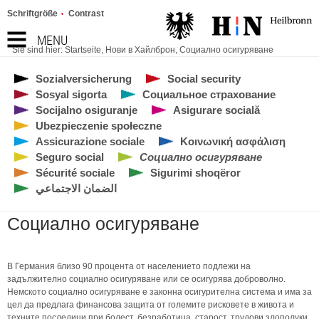
Schriftgröße
Contrast
MENU
Sie sind hier:
Startseite
,
Нови в Хайлброн
,
Социално осигуряване
Sozialversicherung
Social security
Sosyal sigorta
Социальное страхование
Socijalno osiguranje
Asigurare socială
Ubezpieczenie społeczne
Assicurazione sociale
Κοινωνική ασφάλιση
Seguro social
Социално осигуряване
Sécurité sociale
Sigurimi shoqëror
الضمان الاجتماعي
Социално осигуряване
В Германия близо 90 процента от населението подлежи на
задължително социално осигуряване или се осигурява доброволно.
Немското социално осигуряване е законна осигурителна система и има за
цел да предлага финансова защита от големите рисковете в живота и
техните последици при болест, безработица, старост, трудови злополуки.