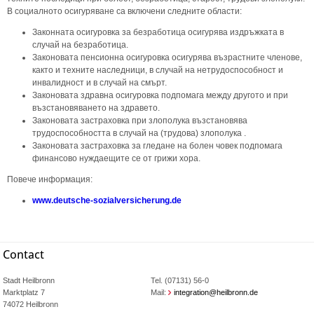
В социалното осигуряване са включени следните области:
Законната осигуровка за безработица осигурява издръжката в
случай на безработица.
Законовата пенсионна осигуровка осигурява възрастните членове,
както и техните наследници, в случай на нетрудоспособност и
инвалидност и в случай на смърт.
Законовата здравна осигуровка подпомага между другото и при
възстановяването на здравето.
Законовата застраховка при злополука възстановява
трудоспособността в случай на (трудова) злополука .
Законовата застраховка за гледане на болен човек подпомага
финансово нуждаещите се от грижи хора.
Повече информация:
www.deutsche-sozialversicherung.de
Contact
Stadt Heilbronn
Tel. (07131) 56-0
Marktplatz 7
Mail:
integration@heilbronn.de
74072 Heilbronn