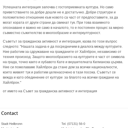
Успешната интеграция започва с гостоприемната култура. Но само
приветстването за добре дошли не е достатъчно. Добри структури и
положително отношение към новото са част от предпоставките, за да
могат хората от други страни да свикнат тук. При това взаимното
опознаване е важно не само в началото, то е постоянен процес за мирно
съвместно съжителство в многообразие и интеркултурност.
Съветът за гражданска активност и интеграция, казва по този въпрос
следното: "Нашата задача е да посредничим в диалога между културите.
Ние работим за сдружаване на гражданите от Хайлброн, независимо от
техния произход. Защото многообразието на културите e част от символа
на града, точно както и хубавото Кате и внушителната Килианска църква.
Ние си пожелаваме Хайлброн да стане дом за всички националности,
които живеят тук и работим целенасочено в тази посока. Съветът се
вижда и като обединение от култури за благото на всички граждани на
Хайлброн."
от името на Съвет за гражданска активност и интеграция
Contact
Stadt Heilbronn
Tel. (07131) 56-0