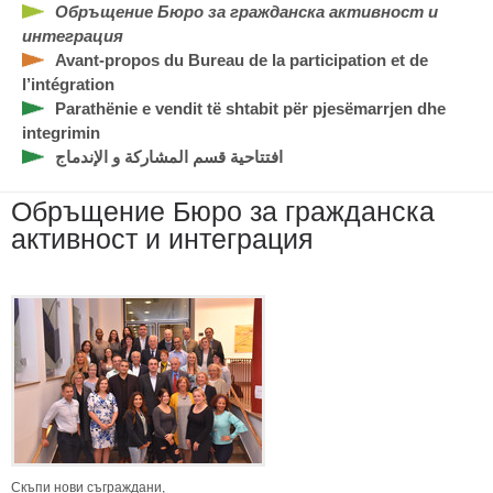
Обръщение Бюро за гражданска активност и
интеграция
Avant-propos du Bureau de la participation et de
l’intégration
Parathënie e vendit të shtabit për pjesëmarrjen dhe
integrimin
افتتاحية قسم المشاركة و الإندماج
Обръщение Бюро за гражданска
активност и интеграция
Скъпи нови съграждани,