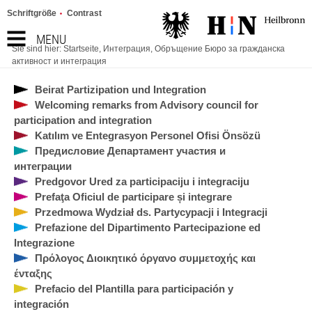
Schriftgröße
Contrast
MENU
Sie sind hier:
Startseite
,
Интеграция
,
Обръщение Бюро за гражданска
активност и интеграция
Beirat Partizipation und Integration
Welcoming remarks from Advisory council for
participation and integration
Katılım ve Entegrasyon Personel Ofisi Önsözü
Предисловие Департамент участия и
интеграции
Predgovor Ured za participaciju i integraciju
Prefaţa Oficiul de participare și integrare
Przedmowa Wydział ds. Partycypacji i Integracji
Prefazione del Dipartimento Partecipazione ed
Integrazione
Πρόλογος Διοικητικό όργανο συμμετοχής και
ένταξης
Prefacio del Plantilla para participación y
integración