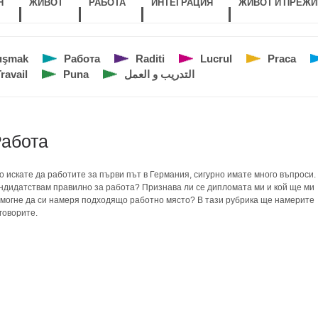
Н
ЖИВОТ
РАБОТА
ИНТЕГРАЦИЯ
ЖИВОТ И ПРЕЖИ
ışmak
Работа
Raditi
Lucrul
Praca
ravail
Puna
التدريب و العمل
абота
о искате да работите за първи път в Германия, сигурно имате много въпроси.
ндидатствам правилно за работа? Признава ли се дипломата ми и кой ще ми
могне да си намеря подходящо работно място? В тази рубрика ще намерите
говорите.