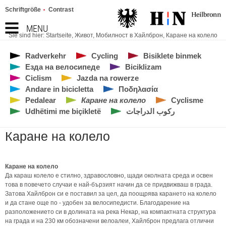
Schriftgröße
Contrast
MENU
Sie sind hier:
Startseite
,
Живот
,
Мобилност в Хайлброн
,
Каране на колело
Radverkehr
Cycling
Bisiklete binmek
Езда на велосипеде
Biciklizam
Ciclism
Jazda na rowerze
Andare in bicicletta
Ποδηλασία
Pedalear
Каране на колело
Cyclisme
Udhëtimi me biçikletë
ركوب الدراجات
Каране на колело
Каране на колело
Да караш колело е стилно, здравословно, щади околната среда и освен
това в повечето случаи е най-бързият начин да се придвижваш в града.
Затова Хайлброн си е поставил за цел, да поощрява карането на колело
и да стане още по - удобен за велосипедисти. Благодарение на
разположението си в долината на река Некар, на компактната структура
на града и на 230 км обозначени велоалеи, Хайлброн предлага отлични