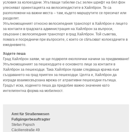
условия за колоездачи. Упътващи табелки със зелен шрифт на бял фон
улесняват ориентацията на велосипедистите в Хайлброн. Те са
разположени на важни места – там, където маршрутите се пресичат или
разделят.
Упълномощеният относно велосипедния транспорт в Хайлброн е лицето
за контакти в градската администрация на Хайлброн за въпроси,
свързани с велосипедния транспорт в град Хайлброн. Той съветва,
помага и посредничи при въпросите, с които се сблъскват колоездачите в
ежедневието.
Ходете пеша
Град Хайлброн заяви, че ще подкрепя екологични начини за придвижване!
Упълномощеният за пешеходците е основното лице за контакти в
Хайлброн за пешеходци. Така Хайлброн прави следваща крачка към
създаването на град приятен за пешеходци. Целта е, Хайлброн да
изгради взаимосвързана мрежа от атрактивни пешеходни пътища.
Градът иска, ходенето пеша да придобие важно значение като
интелигентна форма на мобилност.
Amt für Straßenwesen
Fußgängerbeauftragter
Stefan Papsch
Cäcilienstraße 49