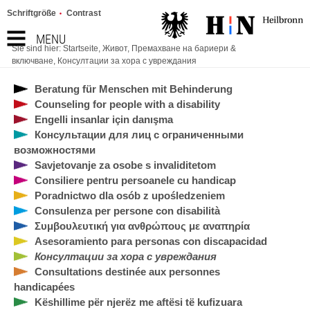
Schriftgröße
Contrast
MENU
Sie sind hier:
Startseite
,
Живот
,
Премахване на бариери &
включване
,
Консултации за хора с увреждания
Beratung für Menschen mit Behinderung
Counseling for people with a disability
Engelli insanlar için danışma
Консультации для лиц с ограниченными
возможностями
Savjetovanje za osobe s invaliditetom
Consiliere pentru persoanele cu handicap
Poradnictwo dla osób z upośledzeniem
Consulenza per persone con disabilità
Συμβουλευτική για ανθρώπους με αναπηρία
Asesoramiento para personas con discapacidad
Консултации за хора с увреждания
Consultations destinée aux personnes
handicapées
Këshillime për njerëz me aftësi të kufizuara