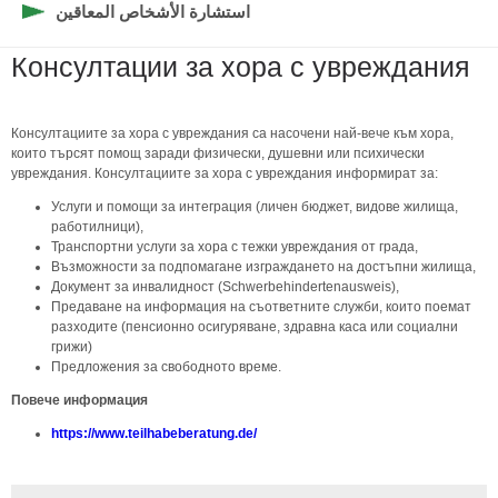
استشارة الأشخاص المعاقين
Консултации за хора с увреждания
Консултациите за хора с увреждания са насочени най-вече към хора,
които търсят помощ заради физически, душевни или психически
увреждания. Консултациите за хора с увреждания информират за:
Услуги и помощи за интеграция (личен бюджет, видове жилища,
работилници),
Транспортни услуги за хора с тежки увреждания от града,
Възможности за подпомагане изграждането на достъпни жилища,
Документ за инвалидност (Schwerbehindertenausweis),
Предаване на информация на съответните служби, които поемат
разходите (пенсионно осигуряване, здравна каса или социални
грижи)
Предложения за свободното време.
Повече информация
https://www.teilhabeberatung.de/