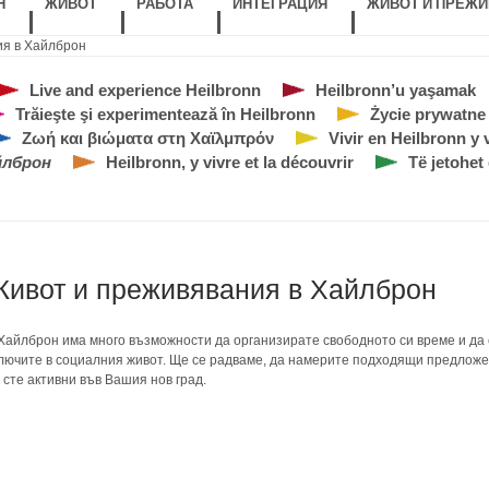
Н
ЖИВОТ
РАБОТА
ИНТЕГРАЦИЯ
ЖИВОТ И ПРЕЖИ
ия в Хайлброн
Live and experience Heilbronn
Heilbronn’u yaşamak
Trăieşte şi experimentează în Heilbronn
Życie prywatne 
Ζωή και βιώματα στη Χαϊλμπρόν
Vivir en Heilbronn y 
йлброн
Heilbronn, y vivre et la découvrir
Të jetohet
ивот и преживявания в Хайлброн
Хайлброн има много възможности да организирате свободното си време и да 
лючите в социалния живот. Ще се радваме, да намерите подходящи предложе
 сте активни във Вашия нов град.