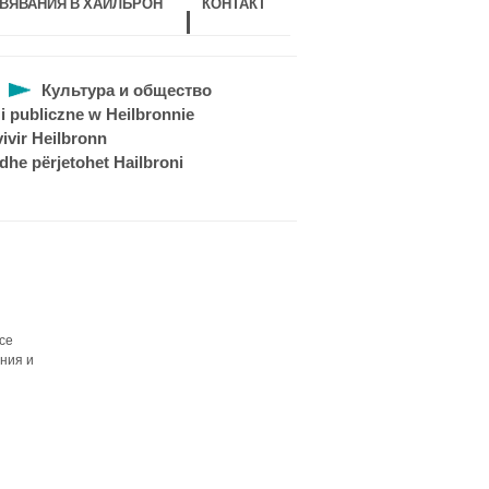
ВЯВАНИЯ В ХАЙЛБРОН
КОНТАКТ
Культура и общество
i publiczne w Heilbronnie
vivir Heilbronn
 dhe përjetohet Hailbroni
се
ния и