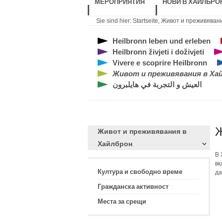
МЕРОПРИЯТИЯ
НОВИ В ХАЙЛБРО
Sie sind hier:
Startseite
,
Живот и преживяван
Heilbronn leben und erleben
Heilbronn živjeti i doživjeti
Vivere e scoprire Heilbronn
Живот и преживявания в Ха
العيش و التجربة في هايلبرون
Ж
Живот и преживявания в
Хайлброн
В 
вк
Култура и свободно време
да
Гражданска активност
Места за срещи