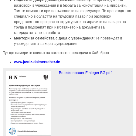
разговори в учреждения и в бюрата за консултация на мигранти.
Там те помагат и при попълването на формуляри. Те превеждат по-
специално в областта на трудовия пазар при разговори,
представят по-прозрачно структурите на играчите на пазара на
труда и подкрепят при изготвянето на документи за
кандидатстване за работа.
Ментори за семейства с деца с увреждания:
Те превеждат в
учрежденията за хора с увреждания.
Тук ще намерите списък на заклетите преводачи в Хайлброн:
www.justiz-dolmetscher.de
Brueckenbauer Einleger BG.pdf