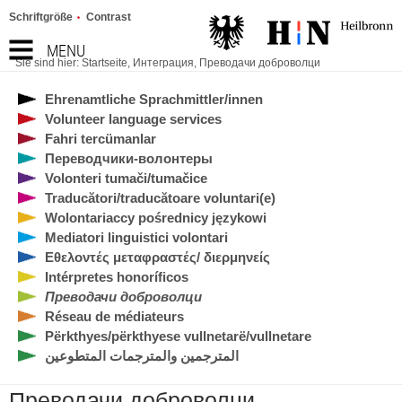
Schriftgröße
Contrast
MENU
Sie sind hier:
Startseite
,
Интеграция
,
Преводачи доброволци
Ehrenamtliche Sprachmittler/innen
Volunteer language services
Fahri tercümanlar
Переводчики-волонтеры
Volonteri tumači/tumačice
Traducători/traducătoare voluntari(e)
Wolontariaccy pośrednicy językowi
Mediatori linguistici volontari
Εθελοντές μεταφραστές/ διερμηνείς
Intérpretes honoríficos
Преводачи доброволци
Réseau de médiateurs
Përkthyes/përkthyese vullnetarë/vullnetare
المترجمين والمترجمات المتطوعين
Преводачи доброволци