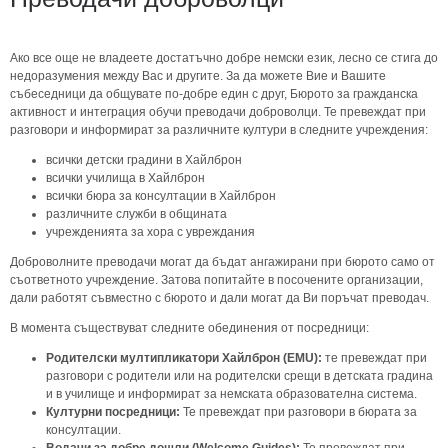
Ако все още не владеете достатъчно добре немски език, лесно се стига до
недоразумения между Вас и другите. За да можете Вие и Вашите
събеседници да общувате по-добре един с друг, Бюрото за гражданска
активност и интеграция обучи преводачи доброволци. Те превеждат при
разговори и информират за различните култури в следните учреждения:
всички детски градини в Хайлброн
всички училища в Хайлброн
всички бюра за консултации в Хайлброн
различните служби в общината
учрежденията за хора с увреждания
Доброволните преводачи могат да бъдат ангажирани при бюрото само от
съответното учреждение. Затова попитайте в посочените организации,
дали работят съвместно с бюрото и дали могат да Ви поръчат преводач.
В момента съществуват следните обединения от посредници:
Родителски мултипликатори Хайлброн (EMU):
те превеждат при
разговори с родители или на родителски срещи в детската градина
и в училище и информират за немската образователна система.
Културни посредници:
Те превеждат при разговори в бюрата за
консултации.
Водачи за добре дошли (Welcome Guides):
Те превеждат при