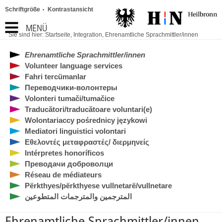
Schriftgröße
Kontrastansicht
MENÜ
Sie sind hier:
Startseite
,
Integration
,
Ehrenamtliche Sprachmittler/innen
Ehrenamtliche Sprachmittler/innen
Volunteer language services
Fahri tercümanlar
Переводчики-волонтеры
Volonteri tumači/tumačice
Traducători/traducătoare voluntari(e)
Wolontariaccy pośrednicy językowi
Mediatori linguistici volontari
Εθελοντές μεταφραστές/ διερμηνείς
Intérpretes honoríficos
Преводачи доброволци
Réseau de médiateurs
Përkthyes/përkthyese vullnetarë/vullnetare
المترجمين والمترجمات المتطوعين
Ehrenamtliche Sprachmittler/innen