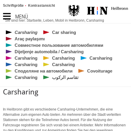
Schriftgröße
Kontrastansicht
MENÜ
Sie sind hier:
Startseite
,
Leben
,
Mobil in Heilbronn
,
Carsharing
Carsharing
Car sharing
Araç paylaşımı
Совместное пользование автомобилями
Dijeljenje automobila / Carsharing
Carsharing
Carsharing
Carsharing
Carsharing
Carsharing
Споделяне на автомобили
Covoiturage
Carsharing
تقاسم الركوب
Carsharing
In Heilbronn gibt es verschiedene Carsharing-Unternehmen, die eine
Alternative zum eigenen Auto bieten. An mehreren über die Stadt verteilten
Stationen stehen für die Teilnehmer Autos bereit. Für die Nutzung der
Fahrzeuge registrieren Sie sich vorab bei einem Anbieter. Mehr Informationen
zu den Konditionen und zur Anmeldung finden Sie bei den jeweiligen