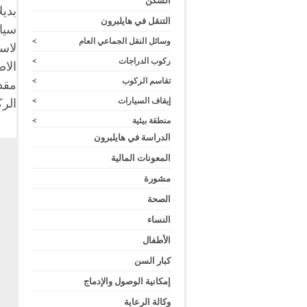
السكن
بديل
التنقل في هايلبرون
سيا
وسائل النقل الجماعي العام
>
لاس
ركوب الدراجات
>
الا
تقاسم الركوب
>
مقد
إيقاف السيارات
>
الركوب "
منطقة بيئية
>
الدراسة في هايلبرون
المعونات المالية
مشورة
الصحة
النساء
الأطفال
كبار السن
إمكانية الوصول والإدماج
وكالة الرعاية