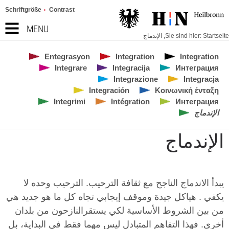
Schriftgröße
Contrast
MENU
Startseite
Sie sind hier:
,
الإندماج
Entegrasyon
Integration
Integration
Integrare
Integracija
Интеграция
Integrazione
Integracja
Integración
Κοινωνική ένταξη
Integrimi
Intégration
Интеграция
الإندماج
الإندماج
يبدأ الاندماج الناجح مع ثقافة الترحيب. الترحيب وحده لا
يكفي . هياكل جيدة وموقف إيجابي تجاه كل ما هو جديد هي
من بين الشروط الأساسية لكي يستقرالنازحون من بلدان
أخرى. فهذا التفاهم المتبادل ليس مهما فقط في البداية، بل