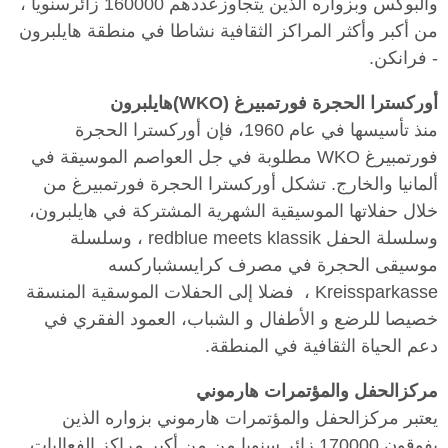
والبوكس وبزواره الذين يتجاوزعددهم 160000 زائرسنويا ،
من أكبر وأكثر المراكز الثقافية نشاطا في منطقة هايلبرون
- فرانكن.
أوركسترا الحجرة فورتمبيرغ (WKO)هايلبرون
منذ تأسيسها في عام 1960، فإن أوركسترا الحجرة
فورتمبيرغ WKO مطلوبة في جل العواصم الموسيقة في
ألمانيا والخارج. تشكل أوركسترا الحجرة فورتمبيرغ من
خلال حفلاتها الموسيقية الشهرية المشتركة في هايلبرون،
وسلسلة الحفل
redblue meets klassik
، وسلسلة
موسيقى الحجرة في مصرف كرايسشباركسه
Kreissparkasse ، فضلا إلى الحفلات الموسقية المنسقة
خصيصا للرضع و الأطفال و الشباب، العمود الفقري في
دعم الحياة الثقافية في المنطقة.
مركزالحفل والمؤتمرات هارموني
يعتبر مركزالحفل والمؤتمرات هارموني بزواره الذين
يفوقون 170000 زائر سنويا من من أكبر مراكز الفعاليات