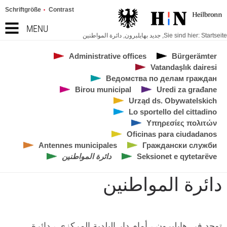
Schriftgröße
Contrast
MENU
Startseite
Sie sind hier:
,
جديد بهايلبرون
,
دائرة المواطنين
Administrative offices
Bürgerämter
Vatandaşlık dairesi
Ведомства по делам граждан
Birou municipal
Uredi za građane
Urząd ds. Obywatelskich
Lo sportello del cittadino
Υπηρεσίες πολιτών
Oficinas para ciudadanos
Antennes municipales
Граждански служби
Seksionet e qytetarëve
دائرة المواطنين
دائرة المواطنين
توجد في هايلبرون ، أمام دار البلدية المركزي ، دائرة