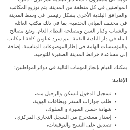
المواطنين في كل منطقة من المدينة. يتم توزيع المكاتب
والمرافق البلدية الأخرى بشكل رئيسي في وسط المدينة
في مختلف المباني الخدمية، بما في ذلك مكتب العائلة
والشباب وكبار السن ومصلحة النظام العام. وتقع مصالح
البناء في دار البلدية التقنية. يتم سرد عناوين كافة المكاتب
والمؤسسات الهامة في إطارالموضوعات المناسبة. إضافة
إلى مساعدة خرائط المدينة الصغيرة للتوجيه.
يمكنك القيام بإنجازالمهمات التالية في دوائرالمواطنين:
الإقامة
:
تسجيل الدخول للسكن والرحيل منه،
طلب جوازات السفر وبطاقات الهوية،
شهادة حسن السيرة و السلوك،
إصدار مستخرج من السجل التجاري المركزي،
تصديق على النسخ والتوقيعات،