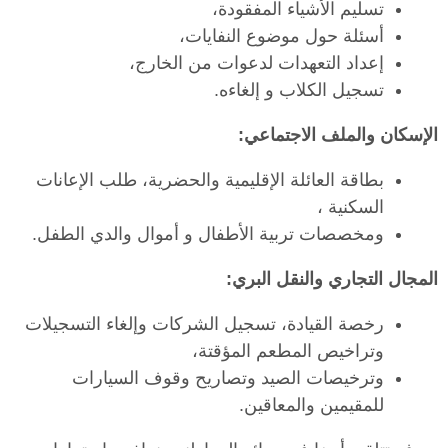
تسليم الأشياء المفقودة،
أسئلة حول موضوع النفايات،
إعداد التعهدات لدعوات من الخارج،
تسجيل الكلاب و إلغاءه.
الإسكان والملف الاجتماعي:
بطاقة العائلة الإقليمية والحضرية، طلب الإعانات
السكنية ،
ومخصصات تربية الأطفال و أموال والدي الطفل.
المجال التجاري والنقل البري:
رخصة القيادة، تسجيل الشركات وإلغاء التسجيلات
وتراخيص المطعم المؤقتة،
وترخيصات الصيد وتصاريح وقوف السيارات
للمقيمين والمعاقين.