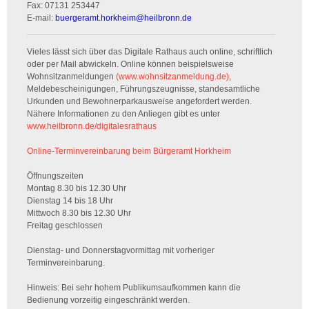
Fax:
07131 253447
E-mail:
buergeramt.horkheim
@
heilbronn.de
Vieles lässt sich über das Digitale Rathaus auch online, schriftlich
oder per Mail abwickeln. Online können beispielsweise
Wohnsitzanmeldungen
(www.wohnsitzanmeldung.de)
,
Meldebescheinigungen, Führungszeugnisse, standesamtliche
Urkunden und Bewohnerparkausweise angefordert werden.
Nähere Informationen zu den Anliegen gibt es unter
www.heilbronn.de/digitalesrathaus
Online-Terminvereinbarung beim Bürgeramt Horkheim
Öffnungszeiten
Montag 8.30 bis 12.30 Uhr
Dienstag 14 bis 18 Uhr
Mittwoch 8.30 bis 12.30 Uhr
Freitag geschlossen
Dienstag- und Donnerstagvormittag mit vorheriger
Terminvereinbarung.
Hinweis: Bei sehr hohem Publikumsaufkommen kann die
Bedienung vorzeitig eingeschränkt werden.