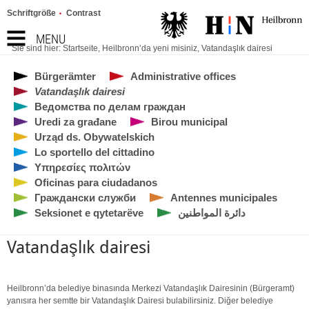
Schriftgröße
Contrast
MENU
Sie sind hier:
Startseite
,
Heilbronn’da yeni misiniz
,
Vatandaşlık dairesi
Bürgerämter
Administrative offices
Vatandaşlık dairesi
Ведомства по делам граждан
Uredi za građane
Birou municipal
Urząd ds. Obywatelskich
Lo sportello del cittadino
Υπηρεσίες πολιτών
Oficinas para ciudadanos
Граждански служби
Antennes municipales
Seksionet e qytetarëve
دائرة المواطنين
Vatandaşlık dairesi
Heilbronn’da belediye binasında Merkezi Vatandaşlık Dairesinin (Bürgeramt)
yanısıra her semtte bir Vatandaşlık Dairesi bulabilirsiniz. Diğer belediye