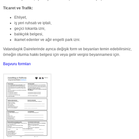
Ticaret ve Trafik:
Ehliyet,
iş yeri ruhsatı ve iptali,
geçici lokanta izni,
balıkçılık belgesi,
ikamet edenler ve ağir engelli park izni.
Vatandaşlık Dairelerinde ayrıca değişik form ve beyanları temin edebilirsiniz,
örneğin oturma hakkı belgesi için veya gelir vergisi beyannamesi için.
Başvuru formları