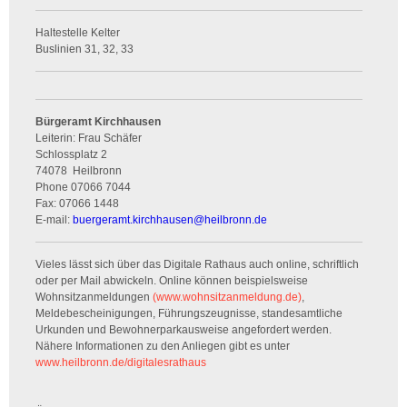
Haltestelle Kelter
Buslinien 31, 32, 33
Bürgeramt Kirchhausen
Leiterin: Frau Schäfer
Schlossplatz 2
74078
Heilbronn
Phone
07066 7044
Fax:
07066 1448
E-mail:
buergeramt.kirchhausen
@
heilbronn.de
Vieles lässt sich über das Digitale Rathaus auch online, schriftlich
oder per Mail abwickeln. Online können beispielsweise
Wohnsitzanmeldungen
(www.wohnsitzanmeldung.de)
,
Meldebescheinigungen, Führungszeugnisse, standesamtliche
Urkunden und Bewohnerparkausweise angefordert werden.
Nähere Informationen zu den Anliegen gibt es unter
www.heilbronn.de/digitalesrathaus