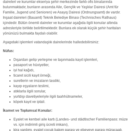
daireleri ve kurumlar ekseriya şehir merkezinde farklı ofis binalarında
bulunmaktadır, bunların arasında Aile, Gençlik ve Yaşlılar Dairesi (Amt für
Familie, Jugend und Senioren) ve Asayış Dairesi (Ordnungsamt) de vardır.
Inşaat daireleri (Bauamt) Teknik Belediye Binası (Technisches Rathaus)
içindedir. Bütün önemli daireler ve kurumlar aşağıda ilgili konular altında
adresleriyle birlikte belirtilmektedir. Bunlara ek olarak küçük şehir haritaları
yönünüzü bulmakta faydalı olabilir.
Aşagıdaki işlemleri vatandaşlık dairelerinde halledebilirsiniz:
Nüfus:
Dışardan gelip yerleşme ve taşınmada kayıt işlemleri,
pasaport ve hüviyetler,
iyi hal kağıdı,
ticaret sicili kayıt örneği,
suretlerin ve imzaların tasdiki,
kayıp eşyaların teslimi,
atıklarla ilgili sorular,
yurtdışı davetiyeleriyle ilgili taahhütnameler,
köpek kayıt ve iptali.
İkamet ve Toplumsal Konular:
Eyalet ve kentsel aile kartı (Landes- und städtischer Familienpass: müze
vs. için indirimli giriş ücreti imkanı),
kira yardımı, eyalet çocuk bakım parası ve ebeveyn parası müracaatı.