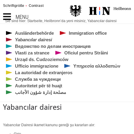
Schriftgröße
Contrast
MENU
Sie sind hier:
Startseite
,
Heilbronn’da yeni misiniz
,
Yabancılar dairesi
Ausländerbehörde
Immigration office
Yabancılar dairesi
Ведомство по делам иностранцев
Vlasti za strance
Oficiul pentru Străini
Urząd ds. Cudzoziemców
Ufficio immigrazione
Υπηρεσία αλλοδαπών
La autoridad de extranjeros
Служба за чужденци
Autoritetet për të huajt
مصلحة إدارة شؤون الأجانب
Yabancılar dairesi
Yabancılar Dairesi ikamet kanunu gereği şu kararları alır:
Giriş