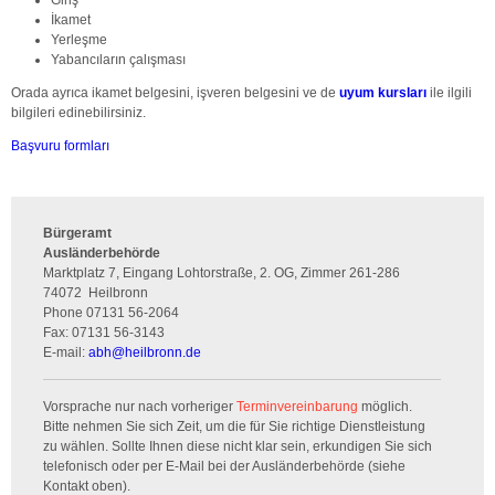
İkamet
Yerleşme
Yabancıların çalışması
Orada ayrıca ikamet belgesini, işveren belgesini ve de
uyum kursları
ile ilgili
bilgileri edinebilirsiniz.
Başvuru formları
Bürgeramt
Ausländerbehörde
Marktplatz 7, Eingang Lohtorstraße, 2. OG, Zimmer 261-286
74072
Heilbronn
Phone
07131 56-2064
Fax:
07131 56-3143
E-mail:
abh
@
heilbronn.de
Vorsprache nur nach vorheriger
Terminvereinbarung
möglich.
Bitte nehmen Sie sich Zeit, um die für Sie richtige Dienstleistung
zu wählen. Sollte Ihnen diese nicht klar sein, erkundigen Sie sich
telefonisch oder per E-Mail bei der Ausländerbehörde (siehe
Kontakt oben).