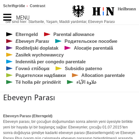
Schriftgröße
Contrast
MENU
Sie sind hier:
Startseite
,
Yaşam
,
Maddi yardımlar
,
Ebeveyn Parası
Elterngeld
Parental allowance
Ebeveyn Parası
Родительское пособие
Roditeljski doplatak
Alocație parentală
Zasiłek wychowawczy
Indennità per congedo parentale
Γονικό επίδομα
Subsidio paterno
Родителски надбавки
Allocation parentale
Të holla për prindërit
علاوة الآباء
Ebeveyn Parası
Ebeveyn Parası (Elterngeld)
Ebeveyn parası, bir çocuğun doğumundan sonra ailenin yeni üyesiyle birlikte
yeni bir hayata iyi bir başlangıç sağlar. Ebeveynler, çocuğu 01.07.2015’ten
sonra doğduysa şimdiye kadarki ebeveyn parası (Basiselterngeld) ve Ebeveyn
Parası Plus (yarım gün çalışmayla ebeveyn parasının birleştirilmesi) arasında