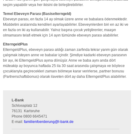
seçim yapabilir veya her ikisini de birleştirebilirler.
Temel Ebeveyn Parası (Basiselterngeld)
Ebeveyn parası, en fazla 14 ay olmak üzere anne ve babalara ödenmektedir.
Müddetini aralarında kendileri ayarlayabilirler. Ebeveynlerden biri en az iki ve
en fazla on iki ay kullanabilir. Yalnız başına çocuk yetiştirenler, maaşın
olmamasını telafi etmek için 14 ayın tümünde ebeveyn parası alabilirler.
ElterngeldPlus
ElterngeldPlus, ebeveyn parası aldığı zaman zarfında tekrar yarım gün olarak
çalışmak isteyen anne ve babalar içindir. Şimdiye kadarki ebeveyn parasının
bir ayı, iki ElterngeldPlus ayına dönüşür. Anne ve baba aynı anda dört
müteakip ay boyunca haftada 25 ila 30 saat arasında çalışmaya ve böylece
çocuklarıyla geçirecekleri zamanı bölmeye karar verirlerse, partner bonusu
(Partnerschaftsbonus) olarak ilaveten dört ay daha ElterngeldPlus alabilirler.
L-Bank
Schlossplatz 12
76131
Karlsruhe
Phone
0800 6645471
E-mail:
familienfoerderung
@
l-bank.de