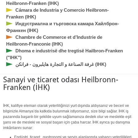
Heilbronn-Franken (IHK)
Cámara de Industria y Comercio Heilbronn-
Franken (IHK)
Индустриална и търговска камара Хайлброн-
Франкен (IHK)
Chambre de Commerce et d’Industrie de
Heilbronn-Franconie (IHK)
Dhoma e industrisë dhe tregtisë Hailbron-Franken
("IHK")
غرفة الصناعة و التجارة هايلبرون - فرانكن (IHK)
Sanayi ve ticaret odası Heilbronn-
Franken (İHK)
İHK, kalifiye eleman olarak yeterliliğinizi yurt dışında aldıysanız ve beceri ve
bilginizle Almanya’da katkıda bulunmak istiyorsanız, size bilgi sağlar. İHK iş
pazarında başarılı bir şekilde uyum sağlamanıza destek olur ve meslekte eşit
şans ve de mesleki ve sosyal başarı için çaba harcar. İHK ayrıca şu danışma
imkânlarını sunar:
Endüstri, ticaret, gastronomi ve servis alanlarında yabancı yeterlilikleri