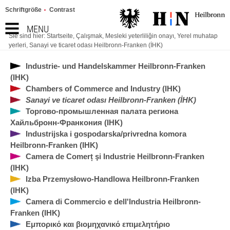
Schriftgröße
Contrast
MENU
Sie sind hier:
Startseite
,
Çalışmak
,
Mesleki yeterliliğin onayı
,
Yerel muhatap
yerleri
,
Sanayi ve ticaret odası Heilbronn-Franken (İHK)
Industrie- und Handelskammer Heilbronn-Franken
(IHK)
Chambers of Commerce and Industry (IHK)
Sanayi ve ticaret odası Heilbronn-Franken (İHK)
Торгово-промышленная палата региона
Хайльбронн-Франкония (IHK)
Industrijska i gospodarska/privredna komora
Heilbronn-Franken (IHK)
Camera de Comerț şi Industrie Heilbronn-Franken
(IHK)
Izba Przemysłowo-Handlowa Heilbronn-Franken
(IHK)
Camera di Commercio e dell'Industria Heilbronn-
Franken (IHK)
Εμπορικό και βιομηχανικό επιμελητήριο