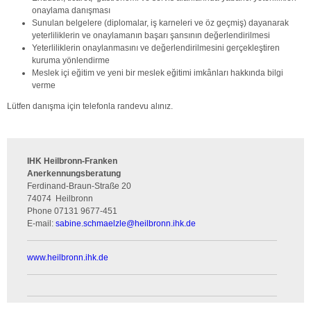
onaylama danışması
Sunulan belgelere (diplomalar, iş karneleri ve öz geçmiş) dayanarak
yeterliliklerin ve onaylamanın başarı şansının değerlendirilmesi
Yeterliliklerin onaylanmasını ve değerlendirilmesini gerçekleştiren
kuruma yönlendirme
Meslek içi eğitim ve yeni bir meslek eğitimi imkânları hakkında bilgi
verme
Lütfen danışma için telefonla randevu alınız.
IHK Heilbronn-Franken
Anerkennungsberatung
Ferdinand-Braun-Straße 20
74074
Heilbronn
Phone
07131 9677-451
E-mail:
sabine.schmaelzle
@
heilbronn.ihk.de
www.heilbronn.ihk.de