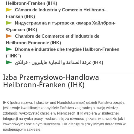
Heilbronn-Franken (IHK)
Cámara de Industria y Comercio Heilbronn-
Franken (IHK)
Индустриална и търговска камара Хайлброн-
Франкен (IHK)
Chambre de Commerce et d’Industrie de
Heilbronn-Franconie (IHK)
Dhoma e industrisë dhe tregtisë Hailbron-Franken
("IHK")
غرفة الصناعة و التجارة هايلبرون - فرانكن (IHK)
Izba Przemysłowo-Handlowa
Heilbronn-Franken (IHK)
IHK (pełna nazwa: Industrie- und Handelskammer) udzieli Państwu porady,
jeśli swoje kwalifikacje zdobyliście Państwo za granicą a swoją wiedzę i
zdolności wykorzystać chcecie w Niemczech. IHK wspiera w skutecznej
integracji na rynku pracy i wstawia się za równością szans w zawodzie jak i
zawodowym i socjalnym sukcesem. IHK oferuje między innymi doradztwo w
następującym zakresie: