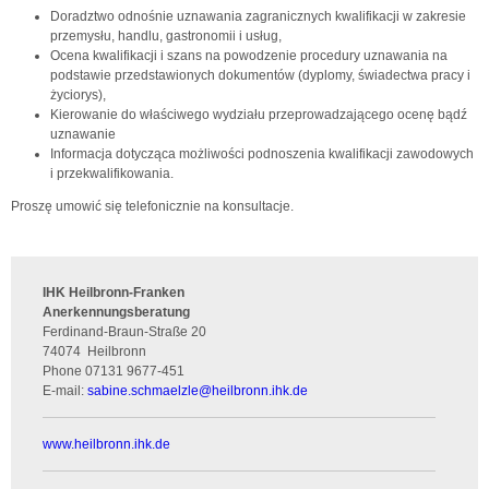
Doradztwo odnośnie uznawania zagranicznych kwalifikacji w zakresie
przemysłu, handlu, gastronomii i usług,
Ocena kwalifikacji i szans na powodzenie procedury uznawania na
podstawie przedstawionych dokumentów (dyplomy, świadectwa pracy i
życiorys),
Kierowanie do właściwego wydziału przeprowadzającego ocenę bądź
uznawanie
Informacja dotycząca możliwości podnoszenia kwalifikacji zawodowych
i przekwalifikowania.
Proszę umowić się telefonicznie na konsultacje.
IHK Heilbronn-Franken
Anerkennungsberatung
Ferdinand-Braun-Straße 20
74074
Heilbronn
Phone
07131 9677-451
E-mail:
sabine.schmaelzle
@
heilbronn.ihk.de
www.heilbronn.ihk.de