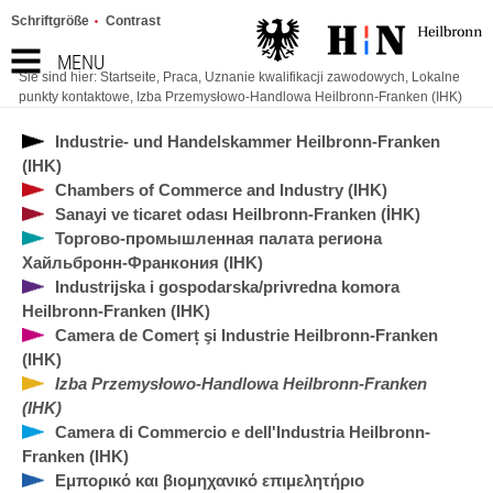
Schriftgröße
Contrast
MENU
Sie sind hier:
Startseite
,
Praca
,
Uznanie kwalifikacji zawodowych
,
Lokalne
punkty kontaktowe
,
Izba Przemysłowo-Handlowa Heilbronn-Franken (IHK)
Industrie- und Handelskammer Heilbronn-Franken
(IHK)
Chambers of Commerce and Industry (IHK)
Sanayi ve ticaret odası Heilbronn-Franken (İHK)
Торгово-промышленная палата региона
Хайльбронн-Франкония (IHK)
Industrijska i gospodarska/privredna komora
Heilbronn-Franken (IHK)
Camera de Comerț şi Industrie Heilbronn-Franken
(IHK)
Izba Przemysłowo-Handlowa Heilbronn-Franken
(IHK)
Camera di Commercio e dell'Industria Heilbronn-
Franken (IHK)
Εμπορικό και βιομηχανικό επιμελητήριο