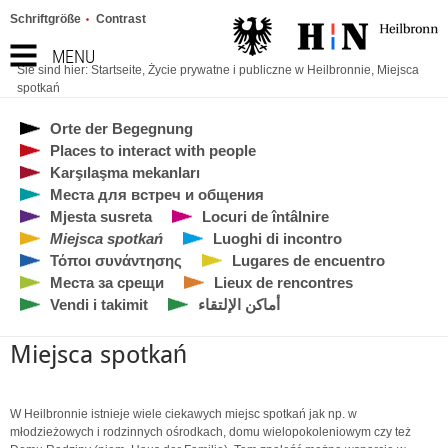
Schriftgröße
Contrast
MENU
Sie sind hier:
Startseite
,
Życie prywatne i publiczne w Heilbronnie
,
Miejsca
spotkań
Orte der Begegnung
Places to interact with people
Karşılaşma mekanları
Места для встреч и общения
Mjesta susreta
Locuri de întâlnire
Miejsca spotkań
Luoghi di incontro
Τόποι συνάντησης
Lugares de encuentro
Места за срещи
Lieux de rencontres
Vendi i takimit
أماكن الإلتقاء
Miejsca spotkań
W Heilbronnie istnieje wiele ciekawych miejsc spotkań jak np. w
młodzieżowych i rodzinnych ośrodkach, domu wielopokoleniowym czy też