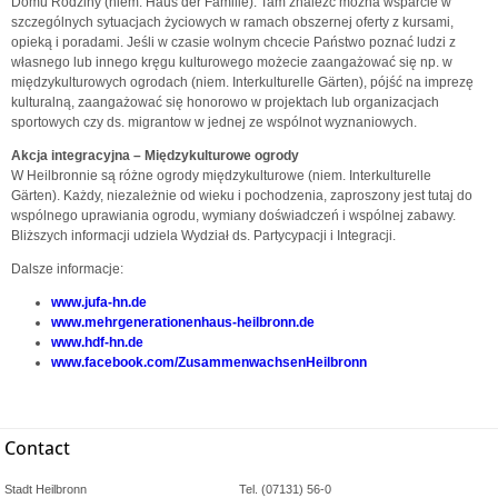
Domu Rodziny (niem. Haus der Familie). Tam znaleźć można wsparcie w
szczególnych sytuacjach życiowych w ramach obszernej oferty z kursami,
opieką i poradami. Jeśli w czasie wolnym chcecie Państwo poznać ludzi z
własnego lub innego kręgu kulturowego możecie zaangażować się np. w
międzykulturowych ogrodach (niem. Interkulturelle Gärten), pójść na imprezę
kulturalną, zaangażować się honorowo w projektach lub organizacjach
sportowych czy ds. migrantow w jednej ze wspólnot wyznaniowych.
Akcja integracyjna – Międzykulturowe ogrody
W Heilbronnie są różne ogrody międzykulturowe (niem. Interkulturelle
Gärten). Każdy, niezależnie od wieku i pochodzenia, zaproszony jest tutaj do
wspólnego uprawiania ogrodu, wymiany doświadczeń i wspólnej zabawy.
Bliższych informacji udziela Wydział ds. Partycypacji i Integracji.
Dalsze informacje:
www.jufa-hn.de
www.mehrgenerationenhaus-heilbronn.de
www.hdf-hn.de
www.facebook.com/ZusammenwachsenHeilbronn
Contact
Stadt Heilbronn
Tel. (07131) 56-0