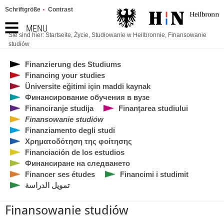
Schriftgröße
Contrast
MENU
Sie sind hier:
Startseite
,
Życie
,
Studiowanie w Heilbronnie
,
Finansowanie
studiów
Finanzierung des Studiums
Financing your studies
Üniversite eğitimi için maddi kaynak
Финансирование обучения в вузе
Financiranje studija
Finanţarea studiului
Finansowanie studiów
Finanziamento degli studi
Χρηματοδότηση της φοίτησης
Financiación de los estudios
Финансиране на следването
Financer ses études
Financimi i studimit
تمويل الدراسة
Finansowanie studiów