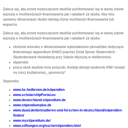
Zaleca się, aby przed rozpoczęciem studiów poinformować się w danej szkole
wyższej o możliwościach finansowania jak i opłatach za studia. Aby móc
samemu sfinansować studia istnieją różne możliwości finansowania lub
wsparcia:
Zaleca się, aby przed rozpoczęciem studiów poinformować się w danej szkole
wyższej o możliwościach finansowania jak i opłatach za studia.
złożenie wniosku o sfinansowanie wykształcenia (doradztwo dotyczące
federalnego stypendium BAföG poprzez Dział Spraw Studenckich -
Studentenwerk Heidelberg przy Szkole Wyższej w Heilbronnie)
stypendia
praca obok studiów inne pożyczki, kredyty (kredyt studencki KfW / kredyt
na rzecz kształcenia), „sponsorzy“
Stypendia:
www.hs-heilbronn.de/stipendien
www.scholarshipPortal.eu
www.deutschland-stipendium.de
www.stipendiumplus.de
www.daad.de/de/studieren-und-forschen-in-deutschland/stipendien-
finden/
www.mystipendium.de/
www.stiftungen.org/suche/stipendien.html