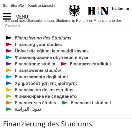
Schriftgröße
Kontrastansicht
MENÜ
Sie sind hier:
Startseite
,
Leben
,
Studieren in Heilbronn
,
Finanzierung des
Studiums
Finanzierung des Studiums
Financing your studies
Üniversite eğitimi için maddi kaynak
Финансирование обучения в вузе
Financiranje studija
Finanţarea studiului
Finansowanie studiów
Finanziamento degli studi
Χρηματοδότηση της φοίτησης
Financiación de los estudios
Финансиране на следването
Financer ses études
Financimi i studimit
تمويل الدراسة
Finanzierung des Studiums