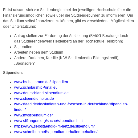
Es ist ratsam, sich vor Studienbeginn bei der jeweiligen Hochschule über die
Finanzierungsmöglichen sowie über die Studiengebühren zu informieren. Um
das Studium selbst finanzieren zu können, gibt es verschiedene Möglichkeiten
oder Unterstützung:
Antrag stellen zur Förderung der Ausbildung (BAföG‐Beratung durch
das Studierendenwerk Heidelberg an der Hochschule Heilbronn)
Stipendien
Arbeiten neben dem Studium
Andere: Darlehen, Kredite (KfW-Studienkredit / Bildungskredit),
„Sponsoren“
Stipendien:
www.hs-heilbronn.de/stipendien
www.scholarshipPortal.eu
www.deutschland-stipendium.de
www.stipendiumplus.de
www.daad.de/de/studieren-und-forschen-in-deutschland/stipendien-
finden/
www.mystipendium.de/
www.stiftungen.org/suche/stipendien.html
https://www.selbstaendig-im-netz.de/stipendium/
www.schreiben.net/stipendium-erhalten-behalten/