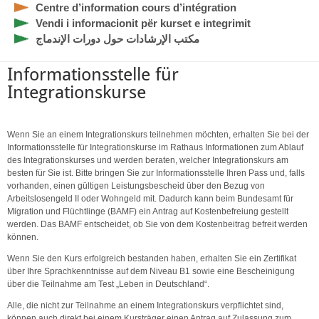
Centre d’information cours d’intégration
Vendi i informacionit për kurset e integrimit
مكتب الإرشادات حول دورات الإندماج
Informationsstelle für
Integrationskurse
Wenn Sie an einem Integrationskurs teilnehmen möchten, erhalten Sie bei der
Informationsstelle für Integrationskurse im Rathaus Informationen zum Ablauf
des Integrationskurses und werden beraten, welcher Integrationskurs am
besten für Sie ist. Bitte bringen Sie zur Informationsstelle Ihren Pass und, falls
vorhanden, einen gültigen Leistungsbescheid über den Bezug von
Arbeitslosengeld II oder Wohngeld mit. Dadurch kann beim Bundesamt für
Migration und Flüchtlinge (BAMF) ein Antrag auf Kostenbefreiung gestellt
werden. Das BAMF entscheidet, ob Sie von dem Kostenbeitrag befreit werden
können.
Wenn Sie den Kurs erfolgreich bestanden haben, erhalten Sie ein Zertifikat
über Ihre Sprachkenntnisse auf dem Niveau B1 sowie eine Bescheinigung
über die Teilnahme am Test „Leben in Deutschland“.
Alle, die nicht zur Teilnahme an einem Integrationskurs verpflichtet sind,
können auch direkt bei einem Kursträger einen Antrag auf Zulassung zum