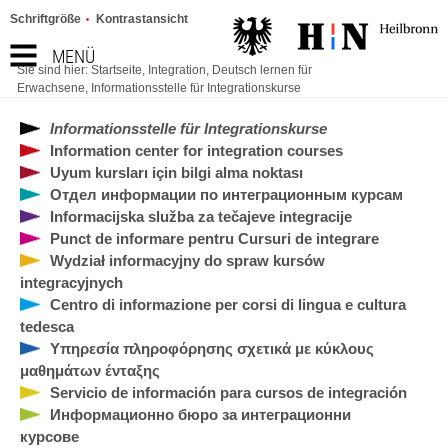
Schriftgröße
Kontrastansicht
MENÜ
Sie sind hier:
Startseite
,
Integration
,
Deutsch lernen für
Erwachsene
,
Informationsstelle für Integrationskurse
Informationsstelle für Integrationskurse
Information center for integration courses
Uyum kursları için bilgi alma noktası
Отдел информации по интеграционным курсам
Informacijska služba za tečajeve integracije
Punct de informare pentru Cursuri de integrare
Wydział informacyjny do spraw kursów
integracyjnych
Centro di informazione per corsi di lingua e cultura
tedesca
Υπηρεσία πληροφόρησης σχετικά με κύκλους
μαθημάτων ένταξης
Servicio de información para cursos de integración
Информационно бюро за интеграционни
курсове