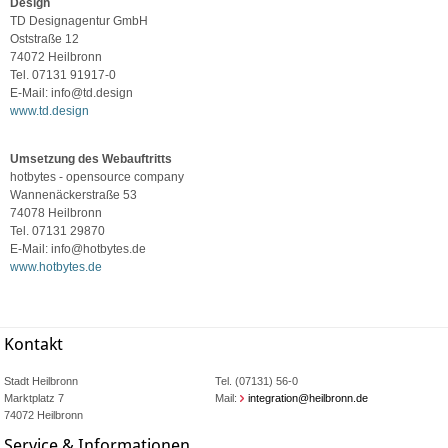
Design
TD Designagentur GmbH
Oststraße 12
74072 Heilbronn
Tel. 07131 91917-0
E-Mail: info@td.design
www.td.design
Umsetzung des Webauftritts
hotbytes - opensource company
Wannenäckerstraße 53
74078 Heilbronn
Tel. 07131 29870
E-Mail: info@hotbytes.de
www.hotbytes.de
Kontakt
Stadt Heilbronn
Tel. (07131) 56-0
Marktplatz 7
Mail:
integration@heilbronn.de
74072 Heilbronn
Service & Informationen