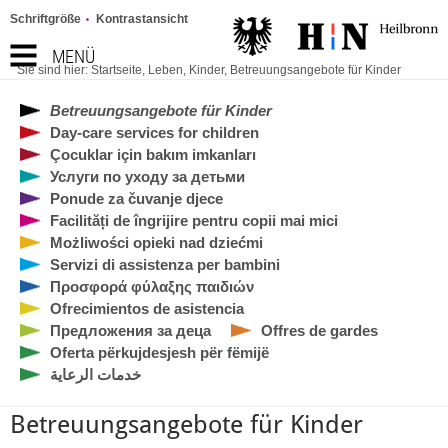
Schriftgröße
Kontrastansicht
MENÜ
Sie sind hier:
Startseite
,
Leben
,
Kinder
,
Betreuungsangebote für Kinder
Betreuungsangebote für Kinder
Day-care services for children
Çocuklar için bakım imkanları
Услуги по уходу за детьми
Ponude za čuvanje djece
Facilități de îngrijire pentru copii mai mici
Możliwości opieki nad dziećmi
Servizi di assistenza per bambini
Προσφορά φύλαξης παιδιών
Ofrecimientos de asistencia
Предложения за деца
Offres de gardes
Oferta përkujdesjesh për fëmijë
خدمات الرعاية
Betreuungsangebote für Kinder