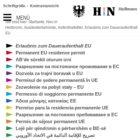
Schriftgröße
Kontrastansicht
MENÜ
Sie sind hier:
Startseite
,
Neu in
Heilbronn
,
Ausländerbehörde
,
Aufenthaltstitel
,
Erlaubnis zum Daueraufenthalt
EU
Erlaubnis zum Daueraufenthalt EU
Permanent EU residence permit
AB’de sürekli oturum izni
Разрешение на постоянное проживание в ЕС
Dozvola za trajni boravak u EU
Permisul de ședere permanentă în UE
Zezwolenie na pobyt stały – EU
Permesso di soggiorno permanente EU
Άδεια μόνιμης κατοικίας ΕΕ
Permiso para la residencia permanente UE
Разрешение за постоянно пребиваване в ЕС
Permis de séjour permanent UE
Lejë për qëndrimin e përhershëm e BE-së
تصريح للإقامة الدائمة في الاتحاد الأوروبي