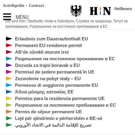
Schriftgröße
Contrast
MENU
Sie sind hier:
Startseite
,
Нови в Хайлброн
,
Служба за чужденци
,
Титул за
пребиваване
,
Разрешение за постоянно пребиваване в ЕС
Erlaubnis zum Daueraufenthalt EU
Permanent EU residence permit
AB’de sürekli oturum izni
Разрешение на постоянное проживание в ЕС
Dozvola za trajni boravak u EU
Permisul de ședere permanentă în UE
Zezwolenie na pobyt stały – EU
Permesso di soggiorno permanente EU
Άδεια μόνιμης κατοικίας ΕΕ
Permiso para la residencia permanente UE
Разрешение за постоянно пребиваване в ЕС
Permis de séjour permanent UE
Lejë për qëndrimin e përhershëm e BE-së
تصريح للإقامة الدائمة في الاتحاد الأوروبي