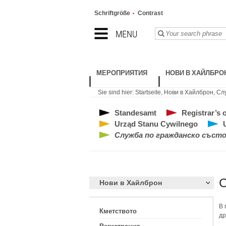
Schriftgröße
Contrast
MENU
МЕРОПРИЯТИЯ
НОВИ В ХАЙЛБРО
Sie sind hier:
Startseite
,
Нови в Хайлброн
,
Слу
Standesamt
Registrar’s o
Urząd Stanu Cywilnego
U
Служба по гражданско съст
С
Нови в Хайлброн
В 
Кметството
др