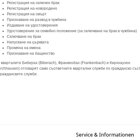
Регистрация на сключен брак
Регистрация на новородено
Регистрация на смърт
Признаване на развод в чужбина
Издаване на удостоверения
Удостоверение за семейно положение (за сключване на брак в чужбина)
Сключване на брак
Напускане на църквата
Промяна на имена
Признаване на бащинство
 кварталите Биберах (Biberach), Франкенбах (Frankenbach) и Кирххаузен
irchhausen) отговарят само съответните квартaлни служби по гражданско съ
гражданските служби.
Service & Informationen