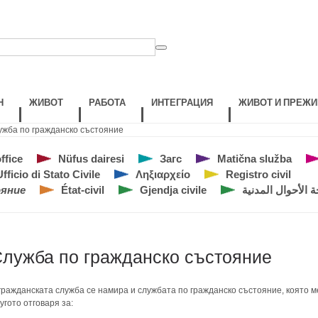
Н
ЖИВОТ
РАБОТА
ИНТЕГРАЦИЯ
ЖИВОТ И ПРЕЖИ
жба по гражданско състояние
ffice
Nüfus dairesi
Загс
Matična služba
fficio di Stato Civile
Ληξιαρχείο
Registro civil
ояние
État-civil
Gjendja civile
 الأحوال المدنية
лужба по гражданско състояние
гражданската служба се намира и службата по гражданско състояние, която 
угото отговаря за: