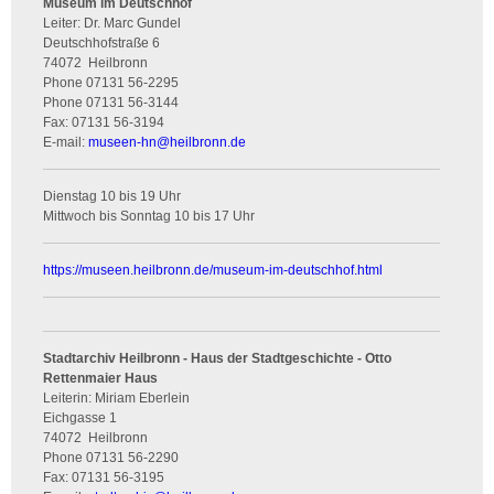
Museum im Deutschhof
Leiter: Dr. Marc Gundel
Deutschhofstraße 6
74072
Heilbronn
Phone
07131 56-2295
Phone
07131 56-3144
Fax:
07131 56-3194
E-mail:
museen-hn
@
heilbronn.de
Dienstag 10 bis 19 Uhr
Mittwoch bis Sonntag 10 bis 17 Uhr
https://museen.heilbronn.de/museum-im-deutschhof.html
Stadtarchiv Heilbronn - Haus der Stadtgeschichte - Otto
Rettenmaier Haus
Leiterin: Miriam Eberlein
Eichgasse 1
74072
Heilbronn
Phone
07131 56-2290
Fax:
07131 56-3195