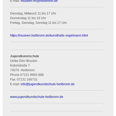
E-mail:
museen-hn
@
heilbronn.de
Dienstag, Mittwoch 11 bis 17 Uhr
Donnerstag 11 bis 19 Uhr
Freitag, Samstag, Sonntag 11 bis 17 Uhr
https://museen.heilbronn.de/kunsthalle-vogelmann.html
Jugendkunstschule
Ulrike Dörr-Brucker
Kübelstraße 7
74076
Heilbronn
Phone
07131 9965-888
Fax:
07131 166731
E-mail:
info
@
jugendkunstschule-heilbronn.de
www.jugendkunstschule-heilbronn.de