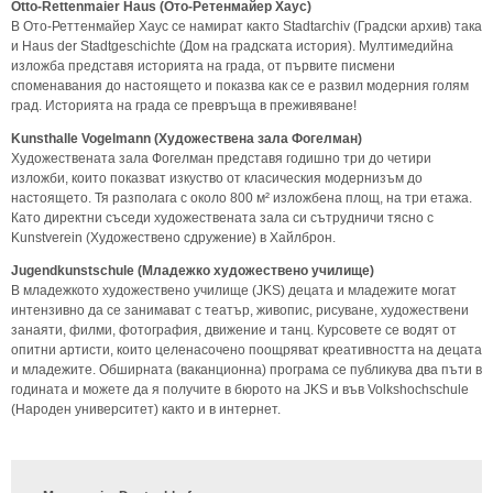
Otto-Rettenmaier Haus (Ото-Ретенмайер Хаус)
В Ото-Реттенмайер Хаус се намират както Stadtarchiv (Градски архив) така
и Haus der Stadtgeschichte (Дом на градската история). Мултимедийна
изложба представя историята на града, от първите писмени
споменавания до настоящето и показва как се е развил модерния голям
град. Историята на града се превръща в преживяване!
Kunsthalle Vogelmann (Художествена зала Фогелман)
Художествената зала Фогелман представя годишно три до четири
изложби, които показват изкуство от класическия модернизъм до
настоящето. Тя разполага с около 800 м² изложбена площ, на три етажа.
Като директни съседи художествената зала си сътрудничи тясно с
Kunstverein (Художествено сдружение) в Хайлброн.
Jugendkunstschule (Младежко художествено училище)
В младежкото художествено училище (JKS) децата и младежите могат
интензивно да се занимават с театър, живопис, рисуване, художествени
занаяти, филми, фотография, движение и танц. Курсовете се водят от
опитни артисти, които целенасочено поощряват креативността на децата
и младежите. Обширната (ваканционна) програма се публикува два пъти в
годината и можете да я получите в бюрото на JKS и във Volkshochschule
(Народен университет) както и в интернет.