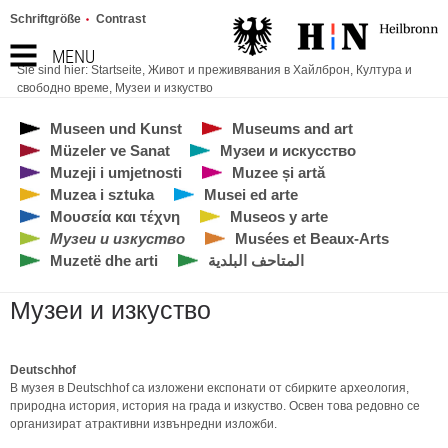
Schriftgröße
Contrast
MENU
Sie sind hier:
Startseite
,
Живот и преживявания в Хайлброн
,
Култура и
свободно време
,
Музеи и изкуство
Museen und Kunst
Museums and art
Müzeler ve Sanat
Музеи и искусство
Muzeji i umjetnosti
Muzee și artă
Muzea i sztuka
Musei ed arte
Μουσεία και τέχνη
Museos y arte
Музеи и изкуство
Musées et Beaux-Arts
Muzetë dhe arti
المتاحف البلدية
Музеи и изкуство
Deutschhof
В музея в Deutschhof са изложени експонати от сбирките археология,
природна история, история на града и изкуство. Освен това редовно се
организират атрактивни извънредни изложби.