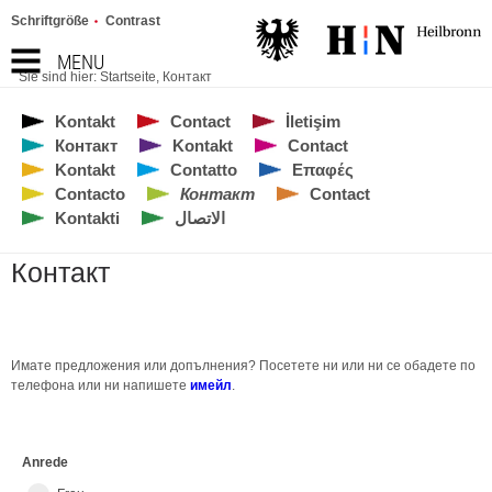
Schriftgröße
Contrast
MENU
Sie sind hier:
Startseite
,
Контакт
Kontakt
Contact
İletişim
Контакт
Kontakt
Contact
Kontakt
Contatto
Επαφές
Contacto
Контакт
Contact
Kontakti
الاتصال
Контакт
Имате предложения или допълнения? Посетете ни или ни се обадете по
телефона или ни напишете
имейл
.
Anrede