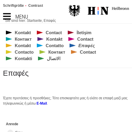
Schriftgröße
Contrast
MENU
Sie sind hier:
Startseite
,
Επαφές
Kontakt
Contact
İletişim
Контакт
Kontakt
Contact
Kontakt
Contatto
Επαφές
Contacto
Контакт
Contact
Kontakti
الاتصال
Επαφές
Έχετε προτάσεις ή προσθήκες; Τότε επισκεφτείτε μας ή ελάτε σε επαφή μαζί μας
τηλεφωνικώς ή μέσω
E-Mail
.
Anrede