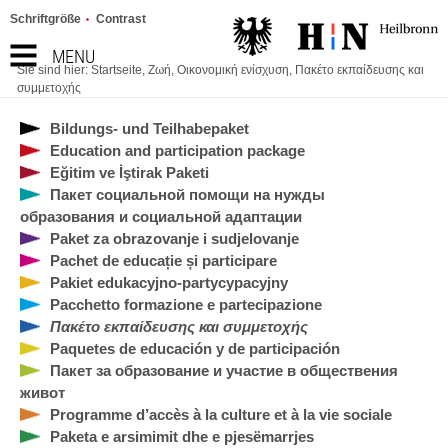
Schriftgröße
Contrast
MENU
Sie sind hier:
Startseite
,
Ζωή
,
Οικονομική ενίσχυση
,
Πακέτο εκπαίδευσης και
συμμετοχής
Bildungs- und Teilhabepaket
Education and participation package
Eğitim ve İştirak Paketi
Пакет социальной помощи на нужды
образования и социальной адаптации
Paket za obrazovanje i sudjelovanje
Pachet de educație și participare
Pakiet edukacyjno-partycypacyjny
Pacchetto formazione e partecipazione
Πακέτο εκπαίδευσης και συμμετοχής
Paquetes de educación y de participación
Пакет за образование и участие в обществения
живот
Programme d’accès à la culture et à la vie sociale
Paketa e arsimimit dhe e pjesëmarrjes