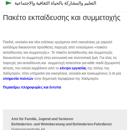
التعليم والمشاركة بالحياة الثقافية والاجتماعية
Πακέτο εκπαίδευσης και συμμετοχής
Παιδιά, νεολαίοι και νέοι ενήλικες ερχόμενοι από οικογένειες με χαμηλό
εισόδημα δικαιούνται πρόσθετες παροχές από τολεγόμενο «πακέτο
εκπαίδευσης και συμμετοχής». Το πακέτο εκπαίδευσης και συμμετοχής
διευκολύνει τη συμμετοχή στην κοινωνική και πολιτιστική ζωή. Για όλες τις
παροχές για εκπαίδευση και συμμετοχή απαιτείται για κάθε παιδί ξεχωριστή
αίτηση, την οποία λαμβάνετε από το
κέντρο εργασίας
της πόλης της
Χαϊλμπρόν, στην υπηρεσία για οικογένεια, νεολαία και ηλικιωμένους ή σε μία
υπηρεσία πολιτών
στην δημοτική περιφέρεια της Χαϊλμπρόν.
Περαιτέρω πληροφορίες και έντυπα
Amt für Familie, Jugend und Senioren
Behinderten- und Wohnberatung und Behinderten-Fahrdienst
Gymnasiumstraße 44