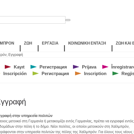
ΛΜΠΡΌΝ
ΖΩΉ
ΕΡΓΑΣΊΑ
ΚΟΙΝΩΝΙΚΉ ΈΝΤΑΞΗ
ΖΩΉ ΚΑΙ
πρόν
,
Εγγραφή
Kayıt
Регистрация
Prijava
Înregistrar
Inscripción
Регистрация
Inscription
Regjis
Εγγραφή
γραφή στην υπηρεσία πολιτών
οιος μετοικεί στη Γερμανία ή μετακομίζει εντός Γερμανίας, πρέπει να εγγραφεί εντό
δομάδων στην πόλη ή το δήμο. Νέοι πολίτες, οι οποίοι μετοικούν στη Χαϊλμπρόν,
γράφονται στην υπηρεσία πολιτών της πόλης της Χαϊλμπρόν. Για όλους τους νέους 