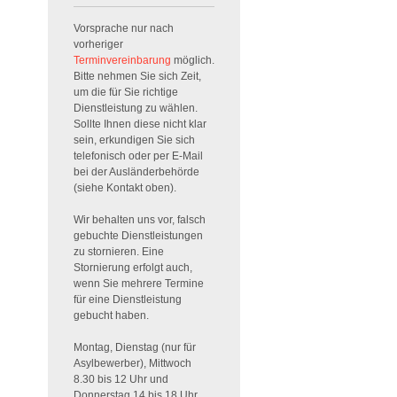
Vorsprache nur nach
vorheriger
Terminvereinbarung
möglich.
Bitte nehmen Sie sich Zeit,
um die für Sie richtige
Dienstleistung zu wählen.
Sollte Ihnen diese nicht klar
sein, erkundigen Sie sich
telefonisch oder per E-Mail
bei der Ausländerbehörde
(siehe Kontakt oben).
Wir behalten uns vor, falsch
gebuchte Dienstleistungen
zu stornieren. Eine
Stornierung erfolgt auch,
wenn Sie mehrere Termine
für eine Dienstleistung
gebucht haben.
Montag, Dienstag (nur für
Asylbewerber), Mittwoch
8.30 bis 12 Uhr und
Donnerstag 14 bis 18 Uhr.