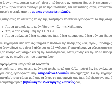
υ ζουν στην ευρύτερη περιοχή, είναι υπεύθυνος ο αντίστοιχος δήμος. Η εγγραφή σ
ς Χαϊλμπρόν γίνεται ανάλογα με τις προϋποθέσεις, είτε απ 'ευθείας στην μεταναστευ
ηρεσία ή σε μία από τις
αστικές υπηρεσίες πολιτών
.
ις υπηρεσίες πολιτών της πόλης της Χαϊλμπρόν πρέπει να εγγράφονται τα εξής άτομ
Άτομα τα οποία κατοικούν ήδη στην πόλη της Χαϊλμπρόν
Άτομα από κράτη μέλη της ΕΕ / ΕΟΚ
Άτομα με έγκυρη άδεια παραμονής (π.χ. άδεια παραμονής, άδεια μόνιμης διαμ
αν εγγραφείτε στις αστικές υπηρεσίες πολιτών της πόλης της Χαϊλμπρόν, υποστηρίζ
ό έναν οδηγό που είναι διαθέσιμος σε 16 γλώσσες. Παρακαλούμε να φέρετε στην ε
ς το έγκυρο διαβατήριο και / ή την ταυτότητά σας, όπως επίσης και την άδεια παρα
ων των συγγενών σας που μετακομίζουν.
γραφή στην υπηρεσία αλλοδαπών
οι πολίτες, οι οποίοι μετοικούν από το εξωτερικό στη Χαϊλμπρόν ή δεν έχουν έγκυρη
ραμονής, εγγράφονται στην
υπηρεσία αλλοδαπών
στο δημαρχείο. Για την εγγραφ
ρακαλείστε να φέρετε μαζί σας τα έγγραφα παραμονής σας (π.χ. βεβαίωση ανοχής, βί
α συμπληρωμένη
βεβαίωση του ιδιοκτήτη της κατοικίας
σας.