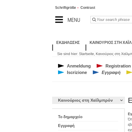
Schriftgröße
Contrast
MENU
ΕΚΔΉΛΩΣΗΣ
ΚΑΙΝΟΎΡΙΟΣ ΣΤΗ ΧΑΪ
Sie sind hier:
Startseite
,
Καινούριος στη Χαϊλμ
Anmeldung
Registration
Iscrizione
Εγγραφή
Καινούριος στη Χαϊλμπρόν
Εγ
Το δημαρχείο
Όπ
εβ
Εγγραφή
εγ