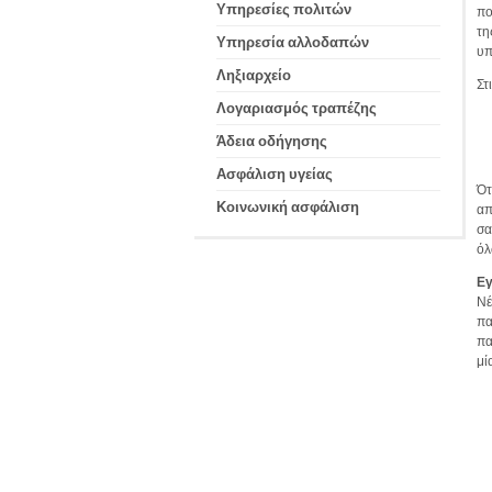
Υπηρεσίες πολιτών
πο
τη
Υπηρεσία αλλοδαπών
υπ
Ληξιαρχείο
Στ
Λογαριασμός τραπέζης
Άδεια οδήγησης
Ασφάλιση υγείας
Ότ
Κοινωνική ασφάλιση
απ
σα
όλ
Εγ
Νέ
πα
πα
μί