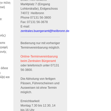
την πόλη
Marktplatz 7 (Eingang
τική
Lohtorstraße), Erdgeschoss
74072
Heilbronn
Phone
07131 56-3800
α:
Fax:
07131 56-3678
E-mail:
zentrales.buergeramt
@
heilbronn.de
ονής)
εστε
Bedienung nur mit vorheriger
γγραφή
Terminvereinbarung möglich.
μονής
Online-Terminvereinbarung
beim Zentralen Bürgeramt
oder telefonisch unter 07131
 άδεια
56-3800.
ή
ζα) και
Die Abholung von fertigen
Pässen, Führerscheinen und
Ausweisen ist ohne Termin
möglich.
Erreichbarkeit
Montag 7.30 bis 12.30, 14
bis 16 Uhr