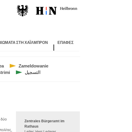
 ΒΙΏΜΑΤΑ ΣΤΗ ΧΑΪΛΜΠΡΌΝ
ΕΠΑΦΈΣ
ea
Zameldowanie
trimi
التسجيل
ς δύο
Zentrales Bürgeramt im
Rathaus
πολίτες,
Leiter: Herr Lederer