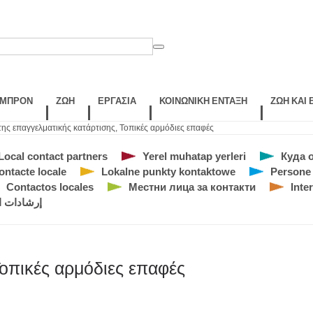
ΛΜΠΡΌΝ
ΖΩΉ
ΕΡΓΑΣΊΑ
ΚΟΙΝΩΝΙΚΉ ΈΝΤΑΞΗ
ΖΩΉ ΚΑΙ
ης επαγγελματικής κατάρτισης
,
Τοπικές αρμόδιες επαφές
Local contact partners
Yerel muhatap yerleri
Куда 
ontacte locale
Lokalne punkty kontaktowe
Persone 
Contactos locales
Местни лица за контакти
Inte
إرشادات ا
οπικές αρμόδιες επαφές