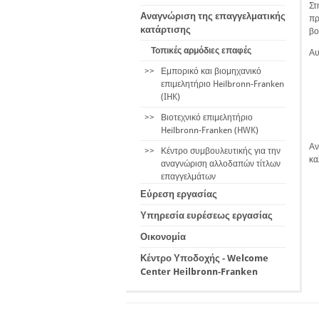
Στ
Αναγνώριση της επαγγελματικής
πρ
κατάρτισης
βο
Τοπικές αρμόδιες επαφές
Αυ
>>
Εμπορικό και βιομηχανικό
επιμελητήριο Heilbronn-Franken
(IHK)
>>
Βιοτεχνικό επιμελητήριο
Heilbronn-Franken (HWK)
Αν
>>
Κέντρο συμβουλευτικής για την
κα
αναγνώριση αλλοδαπών τίτλων
επαγγελμάτων
Εύρεση εργασίας
Υπηρεσία ευρέσεως εργασίας
Οικονομία
Κέντρο Υποδοχής - Welcome
Center Heilbronn-Franken