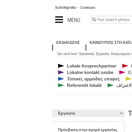
Schriftgröße
Contrast
MENU
ΕΚΔΉΛΩΣΗΣ
ΚΑΙΝΟΎΡΙΟΣ ΣΤΗ ΧΑΪ
Sie sind hier:
Startseite
,
Εργασία
,
Αναγνώριση τ
Lokale Ansprechpartner
Lokalne kontakt osobe
C
Τοπικές αρμόδιες επαφές
Referentët lokalë
لاعتراف
Τ
Εργασία
Πρόσβαση στην αγορά εργασίας