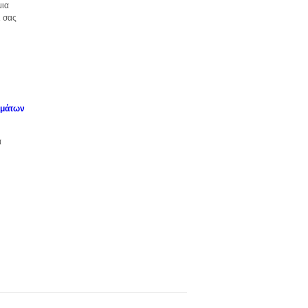
μια
ι σας
λμάτων
α