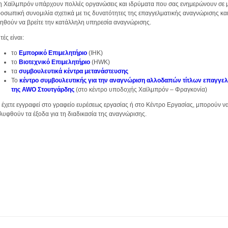
η Χαϊλμπρόν υπάρχουν πολλές οργανώσεις και ιδρύματα που σας ενημερώνουν σε 
οσωπική συνομιλία σχετικά με τις δυνατότητες της επαγγελματικής αναγνώρισης κα
ηθούν να βρείτε την κατάλληλη υπηρεσία αναγνώρισης.
τές είναι:
το
Εμπορικό Επιμελητήριο
(IHK)
το
Βιοτεχνικό Επιμελητήριο
(HWK)
τα
συμβουλευτικά κέντρα μετανάστευσης
Το
κέντρο συμβουλευτικής για την αναγνώριση αλλοδαπών τίτλων επαγγε
της AWO Στουτγάρδης
(στο κέντρο υποδοχής Χαϊλμπρόν – Φραγκονία)
 έχετε εγγραφεί στο γραφείο ευρέσεως εργασίας ή στο Κέντρο Εργασίας, μπορούν ν
λυφθούν τα έξοδα για τη διαδικασία της αναγνώρισης.