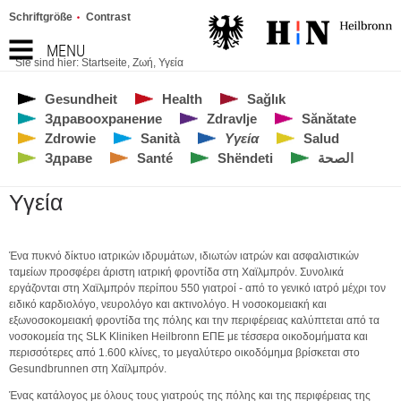
Schriftgröße
Contrast
MENU
Sie sind hier:
Startseite
,
Ζωή
,
Υγεία
Gesundheit
Health
Sağlık
Здравоохранение
Zdravlje
Sănătate
Zdrowie
Sanità
Υγεία
Salud
Здраве
Santé
Shëndeti
الصحة
Υγεία
Ένα πυκνό δίκτυο ιατρικών ιδρυμάτων, ιδιωτών ιατρών και ασφαλιστικών
ταμείων προσφέρει άριστη ιατρική φροντίδα στη Χαϊλμπρόν. Συνολικά
εργάζονται στη Χαϊλμπρόν περίπου 550 γιατροί - από το γενικό ιατρό μέχρι τον
ειδικό καρδιολόγο, νευρολόγο και ακτινολόγο. Η νοσοκομειακή και
εξωνοσοκομειακή φροντίδα της πόλης και την περιφέρειας καλύπτεται από τα
νοσοκομεία της SLK Kliniken Heilbronn ΕΠΕ με τέσσερα οικοδομήματα και
περισσότερες από 1.600 κλίνες, το μεγαλύτερο οικοδόμημα βρίσκεται στο
Gesundbrunnen στη Χαϊλμπρόν.
Ένας κατάλογος με όλους τους γιατρούς της πόλης και της περιφέρειας της