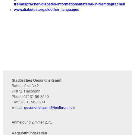
fremdsprachen/diabetes-informationsmaterial-in-fremdsprachen
www.diabetes.org.uk/other_languages
Städtisches Gesundheitsamt
Bahnhofstraße 2
74072
Heilbronn
Phone
07131 56-3540
Fax:
07131 56-3539
E-mail:
gesundheitsamt
@
heilbronn.de
Anmeldung Zimmer 2.71
Regelöffnungszeiten