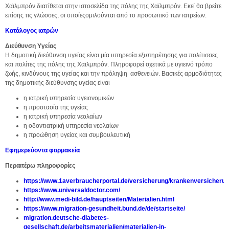
Χαϊλμπρόν διατίθεται στην ιστοσελίδα της πόλης της Χαϊλμπρόν. Εκεί θα βρείτε
επίσης τις γλώσσες, οι οποίεςομιλούνται από το προσωπικό των ιατρείων.
Κατάλογος ιατρών
Διεύθυνση Υγείας
Η δημοτική διεύθυνση υγείας είναι μία υπηρεσία εξυπηρέτησης για πολίτισσες
και πολίτες της πόλης της Χαϊλμπρόν. Πληροφορεί σχετικά με υγιεινό τρόπο
ζωής, κινδύνους της υγείας και την πρόληψη ασθενειών. Βασικές αρμοδιότητες
της δημοτικής διεύθυνσης υγείας είναι
η ιατρική υπηρεσία υγειονομικών
η προστασία της υγείας
η ιατρική υπηρεσία νεολαίων
η οδοντιατρική υπηρεσία νεολαίων
η προώθηση υγείας και συμβουλευτική
Εφημερεύοντα φαρμακεία
Περαιτέρω πληροφορίες
https://www.1averbraucherportal.de/versicherung/krankenversicherung
https://www.universaldoctor.com/
http://www.medi-bild.de/hauptseiten/Materialien.html
https://www.migration-gesundheit.bund.de/de/startseite/
migration.deutsche-diabetes-
gesellschaft.de/arbeitsmaterialien/materialien-in-