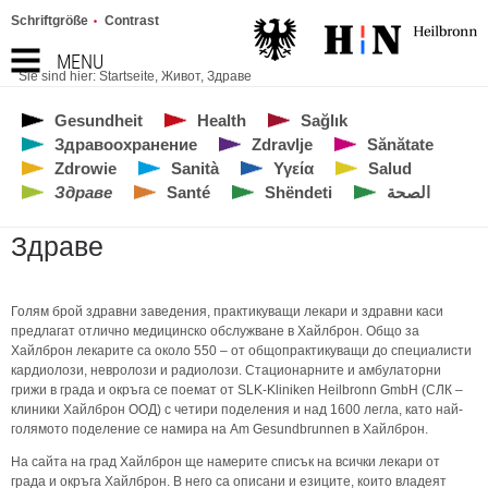
Schriftgröße
Contrast
MENU
Sie sind hier:
Startseite
,
Живот
,
Здраве
Gesundheit
Health
Sağlık
Здравоохранение
Zdravlje
Sănătate
Zdrowie
Sanità
Υγεία
Salud
Здраве
Santé
Shëndeti
الصحة
Здраве
Голям брой здравни заведения, практикуващи лекари и здравни каси
предлагат отлично медицинско обслужване в Хайлброн. Общо за
Хайлброн лекарите са около 550 – от общопрактикуващи до специалисти
кардиолози, невролози и радиолози. Стационарните и амбулаторни
грижи в града и окръга се поемат от SLK-Kliniken Heilbronn GmbH (СЛК –
клиники Хайлброн ООД) с четири поделения и над 1600 легла, като най-
голямото поделение се намира на Аm Gesundbrunnen в Хайлброн.
На сайта на град Хайлброн ще намерите списък на всички лекари от
града и окръга Хайлброн. В него са описани и езиците, които владеят