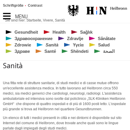
Schriftgröße
Contrast
MENU
Sie sind hier:
Startseite
,
Vivere
,
Sanità
Gesundheit
Health
Sağlık
Здравоохранение
Zdravlje
Sănătate
Zdrowie
Sanità
Υγεία
Salud
Здраве
Santé
Shëndeti
الصحة
Sanità
Una fitta rete di strutture sanitarie, di studi medici e di casse mutue offrono
un'eccellente assistenza medica. In tutto lavorano ad Heilbronn circa 550
medici, sia medici generici che cardiologi, neurologi, radiologi. L'assistenza
ambulatoriale ed intensiva sono svolte dal policlinico „SLK-Kliniken Heilbronn
GmbH“ che dispone di quattro ospedali e di più di 1600 posti letto. L'ospedale
più grande si trova ad Heilbronn nel quartiere Gesundbrunnen.
Un elenco di tutti i medici presenti in città e nei dintorni è disponibile sul sito
Internet del comune di Heilbronn, dove trovate anche quali sono le lingue
parlate dagli impiegati degli studi medici.