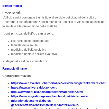
Elenco medici
Ufficio sanità
L'ufficio sanità comunale è un istituto al servizio dei cittadini della città di
Heilbronn. Esso dà informazioni in merito ad uno stile di vita sano, ai rischi per
la salute e alla prevenzione delle malattie.
I punti principali dell'ufficio sanità sono:
il servizio di medicina legale
la tutela della salute
medicina dell'età evolutiva
medicina dentale dell'età evolutiva
sostegno alla salute e consulenza.
Farmacie di turno
Ulteriori informazioni
https://www.1averbraucherportal.de/versicherung/krankenversicherung
https://www.universaldoctor.com/
http://www.medi-bild.de/hauptseiten/Materialien.html
https://www.migration-gesundheit.bund.de/de/startseite/
migration.deutsche-diabetes-
gesellschaft.de/arbeitsmaterialien/materialien-in-