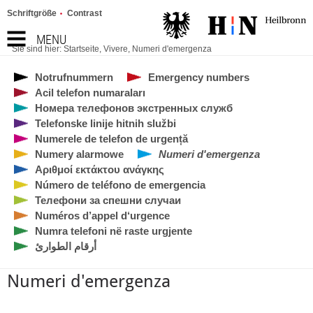
Schriftgröße
Contrast
MENU
Sie sind hier:
Startseite
,
Vivere
,
Numeri d'emergenza
Notrufnummern
Emergency numbers
Acil telefon numaraları
Номера телефонов экстренных служб
Telefonske linije hitnih službi
Numerele de telefon de urgență
Numery alarmowe
Numeri d'emergenza
Αριθμοί εκτάκτου ανάγκης
Número de teléfono de emergencia
Телефони за спешни случаи
Numéros d’appel d‘urgence
Numra telefoni në raste urgjente
أرقام الطوارئ
Numeri d'emergenza