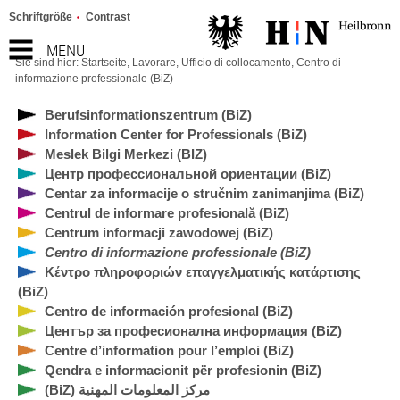
Schriftgröße
Contrast
MENU
Sie sind hier:
Startseite
,
Lavorare
,
Ufficio di collocamento
,
Centro di
informazione professionale (BiZ)
Berufsinformationszentrum (BiZ)
Information Center for Professionals (BiZ)
Meslek Bilgi Merkezi (BIZ)
Центр профессиональной ориентации (BiZ)
Centar za informacije o stručnim zanimanjima (BiZ)
Centrul de informare profesională (BiZ)
Centrum informacji zawodowej (BiZ)
Centro di informazione professionale (BiZ)
Κέντρο πληροφοριών επαγγελματικής κατάρτισης
(BiZ)
Centro de información profesional (BiZ)
Център за професионална информация (BiZ)
Centre d’information pour l’emploi (BiZ)
Qendra e informacionit për profesionin (BiZ)
(BiZ) مركز المعلومات المهنية