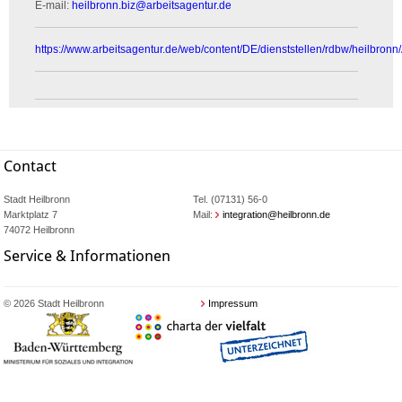
E-mail:
heilbronn.biz
@
arbeitsagentur.de
https://www.arbeitsagentur.de/web/content/DE/dienststellen/rdbw/heilbronn
Contact
Stadt Heilbronn
Tel. (07131) 56-0
Marktplatz 7
Mail:
integration@heilbronn.de
74072 Heilbronn
Service & Informationen
© 2026 Stadt Heilbronn
Impressum