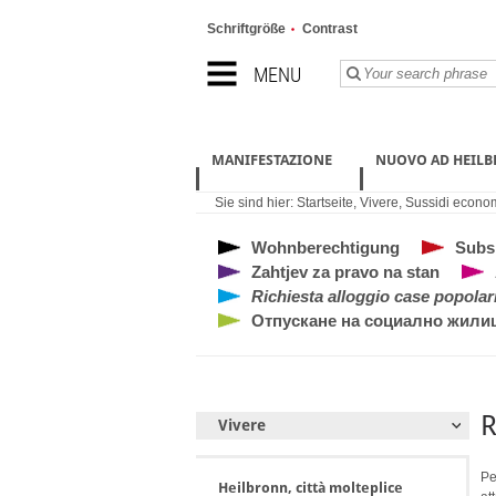
Schriftgröße
Contrast
MENU
MANIFESTAZIONE
NUOVO AD HEIL
Sie sind hier:
Startseite
,
Vivere
,
Sussidi econom
Wohnberechtigung
Subs
Zahtjev za pravo na stan
Richiesta alloggio case popolar
Отпускане на социално жили
R
Vivere
Pe
Heilbronn, città molteplice