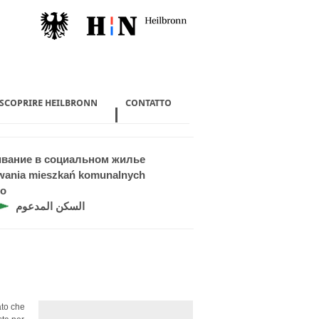
 SCOPRIRE HEILBRONN
CONTATTO
ивание в социальном жилье
iwania mieszkań komunalnych
do
السكن المدعوم
ato che