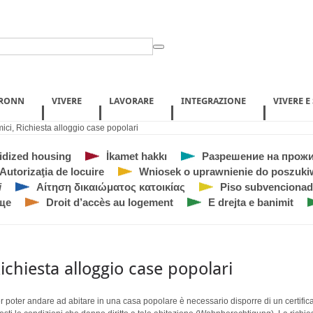
BRONN
VIVERE
LAVORARE
INTEGRAZIONE
VIVERE E
ici
,
Richiesta alloggio case popolari
idized housing
İkamet hakkı
Разрешение на прож
Autorizaţia de locuire
Wniosek o uprawnienie do poszuk
i
Αίτηση δικαιώματος κατοικίας
Piso subvenciona
ще
Droit d’accès au logement
E drejta e banimit
ichiesta alloggio case popolari
r poter andare ad abitare in una casa popolare è necessario disporre di un certific