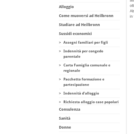
at
ot
Alloggio
Ab
Come muoversi ad Heilbronn
in 
Studiare ad Heilbronn
Sussidi economici
>
Assegni familiari per figli
>
Indennità per congedo
parentale
>
Carta Famiglia comunale e
regionale
>
Pacchetto formazione e
partecipazione
>
Indennità d'alloggio
>
Richiesta alloggio case popolari
Consulenza
Sanità
Donne