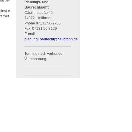
sta per
Planungs- und
Baurechtsamt
tes) e
Cäcilienstraße 45
ternet.
74072
Heilbronn
Phone
07131 56-2705
Fax:
07131 56-3129
E-mail:
planung+baurecht
@
heilbronn.de
Termine nach vorheriger
Vereinbarung