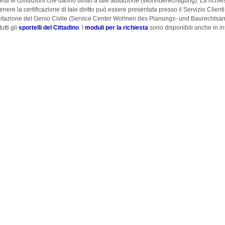
testi le condizioni che danno diritto a tale abitazione (Wohnberechtigung). La richie
tenere la certificazione di tale diritto può essere presentata presso il Servizio Clienti
itazione del Genio Civile (Service Center Wohnen des Planungs- und Baurechtsam
tutti gli
sportelli del Cittadino
. I
moduli per la richiesta
sono disponibili anche in in