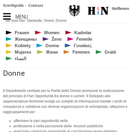
Schriftgröße
Contrast
MENU
Sie sind hier:
Startseite
,
Vivere
,
Donne
Frauen
Women
Kadınlar
Женщины
Žene
Femeile
Kobiety
Donne
Γυναίκες
Mujeres
Жени
Femmes
Gratë
النساء
Donne
Il Dipartimento centrale per la Parità delle Donne promuove la realizzazione
del principio di Pari Opportunità tra donne e uomini. Il Delegato alle
rappresentanze femminili svolge un compito di informazione tramite i centri di
consulenza e collabora con diverse organizzazioni di volontariato, istituzioni e
raggruppamenti per:
affermare le pari opportunità nella
professione e nella percezione delle funzioni pubbliche
realizzare condizioni appropriate di conciliazione lavoro-famiglia