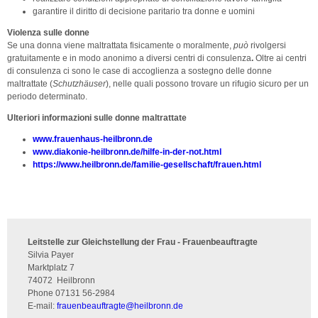
garantire il diritto di decisione paritario tra donne e uomini
Violenza sulle donne
Se una donna viene maltrattata fisicamente o moralmente,
può
rivolgersi
gratuitamente e in modo anonimo a diversi centri di consulenza
.
Oltre ai centri
di consulenza ci sono le case di accoglienza a sostegno delle donne
maltrattate (
Schutzhäuser
), nelle quali possono trovare un rifugio sicuro per un
periodo determinato.
Ulteriori informazioni sulle donne maltrattate
www.frauenhaus-heilbronn.de
www.diakonie-heilbronn.de/hilfe-in-der-not.html
https://www.heilbronn.de/familie-gesellschaft/frauen.html
Leitstelle zur Gleichstellung der Frau - Frauenbeauftragte
Silvia Payer
Marktplatz 7
74072
Heilbronn
Phone
07131 56-2984
E-mail:
frauenbeauftragte
@
heilbronn.de