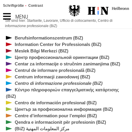
Schriftgröße
Contrast
MENU
Sie sind hier:
Startseite
,
Lavorare
,
Ufficio di collocamento
,
Centro di
informazione professionale (BiZ)
Berufsinformationszentrum (BiZ)
Information Center for Professionals (BiZ)
Meslek Bilgi Merkezi (BIZ)
Центр профессиональной ориентации (BiZ)
Centar za informacije o stručnim zanimanjima (BiZ)
Centrul de informare profesională (BiZ)
Centrum informacji zawodowej (BiZ)
Centro di informazione professionale (BiZ)
Κέντρο πληροφοριών επαγγελματικής κατάρτισης
(BiZ)
Centro de información profesional (BiZ)
Център за професионална информация (BiZ)
Centre d’information pour l’emploi (BiZ)
Qendra e informacionit për profesionin (BiZ)
(BiZ) مركز المعلومات المهنية