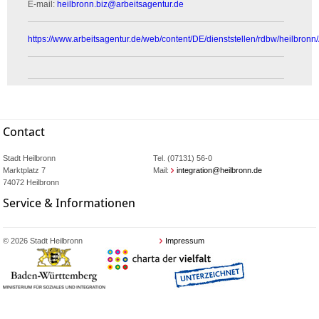
E-mail:
heilbronn.biz
@
arbeitsagentur.de
https://www.arbeitsagentur.de/web/content/DE/dienststellen/rdbw/heilbronn
Contact
Stadt Heilbronn
Tel. (07131) 56-0
Marktplatz 7
Mail:
integration@heilbronn.de
74072 Heilbronn
Service & Informationen
© 2026 Stadt Heilbronn
Impressum