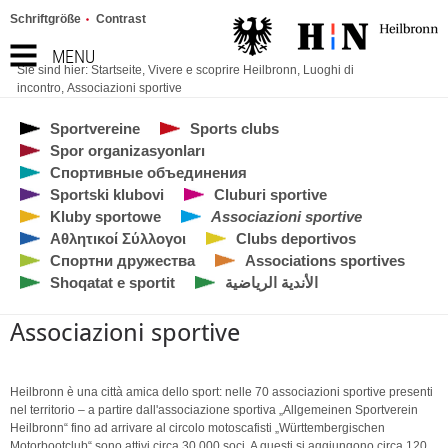
Schriftgröße
Contrast
MENU
Sie sind hier:
Startseite
,
Vivere e scoprire Heilbronn
,
Luoghi di
incontro
,
Associazioni sportive
Sportvereine
Sports clubs
Spor organizasyonları
Спортивные объединения
Sportski klubovi
Cluburi sportive
Kluby sportowe
Associazioni sportive
Αθλητικοί Σύλλογοι
Clubs deportivos
Спортни дружества
Associations sportives
Shoqatat e sportit
الأندية الرياضية
Associazioni sportive
Heilbronn è una città amica dello sport: nelle 70 associazioni sportive presenti
nel territorio – a partire dall'associazione sportiva „Allgemeinen Sportverein
Heilbronn“ fino ad arrivare al circolo motoscafisti „Württembergischen
Motorbootclub“ sono attivi circa 30.000 soci. A questi si aggiungono circa 120