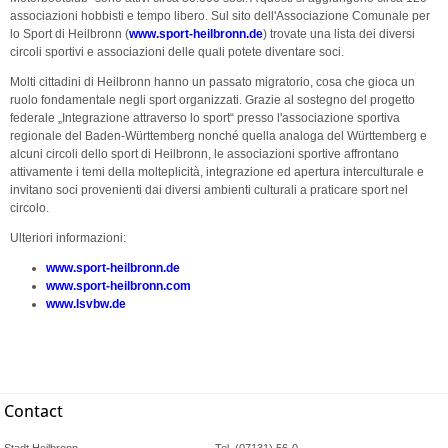
associazioni hobbisti e tempo libero. Sul sito dell'Associazione Comunale per
lo Sport di Heilbronn (
www.sport-heilbronn.de
) trovate una lista dei diversi
circoli sportivi e associazioni delle quali potete diventare soci.
Molti cittadini di Heilbronn hanno un passato migratorio, cosa che gioca un
ruolo fondamentale negli sport organizzati. Grazie al sostegno del progetto
federale „Integrazione attraverso lo sport“ presso l'associazione sportiva
regionale del Baden-Württemberg nonché quella analoga del Württemberg e
alcuni circoli dello sport di Heilbronn, le associazioni sportive affrontano
attivamente i temi della molteplicità, integrazione ed apertura interculturale e
invitano soci provenienti dai diversi ambienti culturali a praticare sport nel
circolo.
Ulteriori informazioni:
www.sport-heilbronn.de
www.sport-heilbronn.com
www.lsvbw.de
Contact
Stadt Heilbronn
Tel. (07131) 56-0