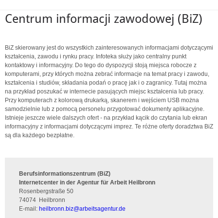
Centrum informacji zawodowej (BiZ)
BiZ skierowany jest do wszystkich zainteresowanych informacjami dotyczącymi
kształcenia, zawodu i rynku pracy. Infoteka służy jako centralny punkt
kontaktowy i informacyjny. Do tego do dyspozycji stoją miejsca robocze z
komputerami, przy których można zebrać informacje na temat pracy i zawodu,
kształcenia i studiów, składania podań o pracę jak i o zagranicy. Tutaj można
na przykład poszukać w internecie pasujących miejsc kształcenia lub pracy.
Przy komputerach z kolorową drukarką, skanerem i wejściem USB można
samodzielnie lub z pomocą personelu przygotować dokumenty aplikacyjne.
Istnieje jeszcze wiele dalszych ofert - na przykład kącik do czytania lub ekran
informacyjny z informacjami dotyczącymi imprez. Te różne oferty doradztwa BiZ
są dla każdego bezpłatne.
Berufsinformationszentrum (BiZ)
Internetcenter in der Agentur für Arbeit Heilbronn
Rosenbergstraße 50
74074
Heilbronn
E-mail:
heilbronn.biz
@
arbeitsagentur.de