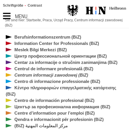
Schriftgröße
Contrast
MENU
Sie sind hier:
Startseite
,
Praca
,
Urząd Pracy
,
Centrum informacji zawodowej
(BiZ)
Berufsinformationszentrum (BiZ)
Information Center for Professionals (BiZ)
Meslek Bilgi Merkezi (BIZ)
Центр профессиональной ориентации (BiZ)
Centar za informacije o stručnim zanimanjima (BiZ)
Centrul de informare profesională (BiZ)
Centrum informacji zawodowej (BiZ)
Centro di informazione professionale (BiZ)
Κέντρο πληροφοριών επαγγελματικής κατάρτισης
(BiZ)
Centro de información profesional (BiZ)
Център за професионална информация (BiZ)
Centre d’information pour l’emploi (BiZ)
Qendra e informacionit për profesionin (BiZ)
(BiZ) مركز المعلومات المهنية