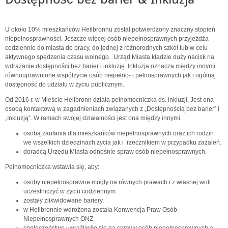
U około 10% mieszkańców Heilbronnu został potwierdzony znaczny stopień
niepełnosprawności. Jeszcze więcej osób niepełnosprawnych przyjeżdża
codziennie do miasta do pracy, do jednej z różnorodnych szkół lub w celu
aktywnego spędzenia czasu wolnego. Urząd Miasta kładzie duży nacisk na
wdrażanie dostępności bez barier i inkluzję. Inkluzja oznacza między innymi
równouprawnione współżycie osób niepełno- i pełnosprawnych jak i ogólną
dostępność do udziału w życiu publicznym.
Od 2016 r. w Mieście Heilbronn działa pełnomocniczka ds. inkluzji. Jest ona
osobą kontaktową w zagadnieniach związanych z „Dostępnością bez barier” i
„Inkluzją”. W ramach swojej działalności jest ona między innymi:
osobą zaufania dla mieszkańców niepełnosprawnych oraz ich rodzin
we wszelkich dziedzinach życia jak i rzecznikiem w przypadku zażaleń.
doradcą Urzędu Miasta odnośnie spraw osób niepełnosprawnych.
Pełnomocniczka wstawia się, aby:
osoby niepełnosprawne mogły na równych prawach i z własnej woli
uczestniczyć w życiu codziennym.
zostały zlikwidowane bariery.
w Heilbronnie wdrożona została Konwencja Praw Osób
Niepełnosprawnych ONZ.
społeczeństwo uwrażliwiło się na sprawy osób niepełnosprawnych a