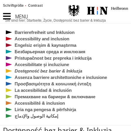
Schriftgröße
Contrast
MENU
Sie sind hier:
Startseite
,
Życie
,
Dostępność bez barier & Inkluzja
Barrierefreiheit und Inklusion
Accessibility and inclusion
Engelsiz erişim & kaynaştırma
Безбарьерная среда и инклюзия
Pristupačnost bez prepreka i inkluzija
Accesibilitate și incluziune
Dostępność bez barier & Inkluzja
Assenza barriere architettoniche e inclusione
Προσβασιμότητα & κοινωνική ένταξη
La accesibilidad & inclusión
Премахване на бариери & включване
Accessibilité & inclusion
Liria nga pengesa & përfshirja
إمكانية الوصول والإدماج
Dostępność bez barier & Inkluzja