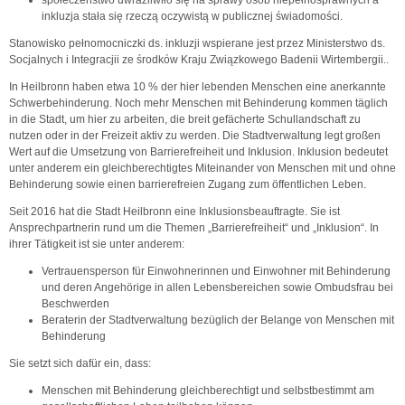
inkluzja stała się rzeczą oczywistą w publicznej świadomości.
Stanowisko pełnomocniczki ds. inkluzji wspierane jest przez Ministerstwo ds.
Socjalnych i Integracjii ze środków Kraju Związkowego Badenii Wirtembergii..
In Heilbronn haben etwa 10 % der hier lebenden Menschen eine anerkannte
Schwerbehinderung. Noch mehr Menschen mit Behinderung kommen täglich
in die Stadt, um hier zu arbeiten, die breit gefächerte Schullandschaft zu
nutzen oder in der Freizeit aktiv zu werden. Die Stadtverwaltung legt großen
Wert auf die Umsetzung von Barrierefreiheit und Inklusion. Inklusion bedeutet
unter anderem ein gleichberechtigtes Miteinander von Menschen mit und ohne
Behinderung sowie einen barrierefreien Zugang zum öffentlichen Leben.
Seit 2016 hat die Stadt Heilbronn eine Inklusionsbeauftragte. Sie ist
Ansprechpartnerin rund um die Themen „Barrierefreiheit“ und „Inklusion“. In
ihrer Tätigkeit ist sie unter anderem:
Vertrauensperson für Einwohnerinnen und Einwohner mit Behinderung
und deren Angehörige in allen Lebensbereichen sowie Ombudsfrau bei
Beschwerden
Beraterin der Stadtverwaltung bezüglich der Belange von Menschen mit
Behinderung
Sie setzt sich dafür ein, dass:
Menschen mit Behinderung gleichberechtigt und selbstbestimmt am