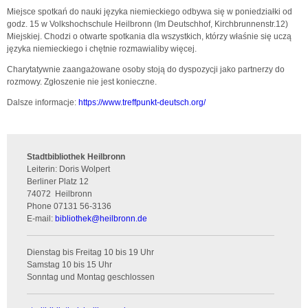
Miejsce spotkań do nauki języka niemieckiego odbywa się w poniedziałki od
godz. 15 w Volkshochschule Heilbronn (Im Deutschhof, Kirchbrunnenstr.12)
Miejskiej. Chodzi o otwarte spotkania dla wszystkich, którzy właśnie się uczą
języka niemieckiego i chętnie rozmawialiby więcej.
Charytatywnie zaangażowane osoby stoją do dyspozycji jako partnerzy do
rozmowy. Zgłoszenie nie jest konieczne.
Dalsze informacje:
https://www.treffpunkt-deutsch.org/
Stadtbibliothek Heilbronn
Leiterin: Doris Wolpert
Berliner Platz 12
74072
Heilbronn
Phone
07131 56-3136
E-mail:
bibliothek
@
heilbronn.de
Dienstag bis Freitag 10 bis 19 Uhr
Samstag 10 bis 15 Uhr
Sonntag und Montag geschlossen