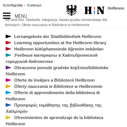
Schriftgröße
Contrast
MENU
Sie sind hier:
Startseite
,
Integracja
,
Nauka języka niemieckiego dla
dorosłych
,
Oferty nauczania w Bibliotece w Heilbronnie
Lernangebote der Stadtbibliothek Heilbronn
Learning opportunities at the Heilbronn library
Heilbronn kütüphanesinde öğrenim imkânları
Учебные материалы в Хайльброннской
городской библиотеке
Obrazovne ponude gradske knjižnice/biblioteke
Heilbronn
Oferte de învăţare a Bibliotecii Heilbronn
Oferty nauczania w Bibliotece w Heilbronnie
Offerte di apprendimento della biblioteca di
Heilbronn
Προσφορές εκμάθησης της βιβλιοθήκης της
Χαϊλμπρόν
Ofrecimientos de aprendizaje de la biblioteca
Heilbronn