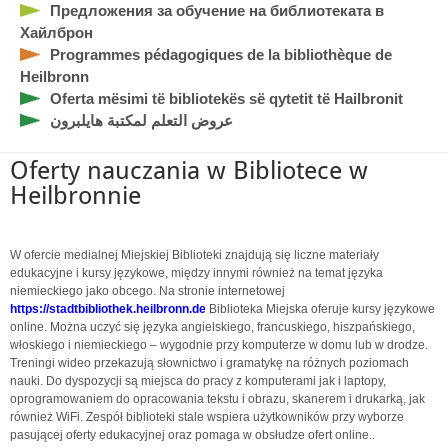
Предложения за обучение на библиотеката в
Хайлброн
Programmes pédagogiques de la bibliothèque de
Heilbronn
Oferta mësimi të bibliotekës së qytetit të Hailbronit
عروض التعلم لمكتبة هايلبرون
Oferty nauczania w Bibliotece w
Heilbronnie
W ofercie medialnej Miejskiej Biblioteki znajdują się liczne materiały
edukacyjne i kursy językowe, między innymi również na temat języka
niemieckiego jako obcego. Na stronie internetowej
https://stadtbibliothek.heilbronn.de
Biblioteka Miejska oferuje kursy językowe
online. Można uczyć się języka angielskiego, francuskiego, hiszpańskiego,
włoskiego i niemieckiego – wygodnie przy komputerze w domu lub w drodze.
Treningi wideo przekazują słownictwo i gramatykę na różnych poziomach
nauki. Do dyspozycji są miejsca do pracy z komputerami jak i laptopy,
oprogramowaniem do opracowania tekstu i obrazu, skanerem i drukarką, jak
również WiFi. Zespół biblioteki stale wspiera użytkowników przy wyborze
pasującej oferty edukacyjnej oraz pomaga w obsłudze ofert online..