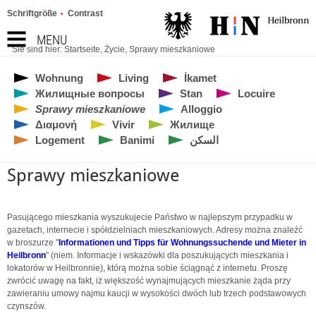
Schriftgröße
Contrast
MENU
Sie sind hier:
Startseite
,
Życie
,
Sprawy mieszkaniowe
Wohnung
Living
İkamet
Жилищные вопросы
Stan
Locuire
Sprawy mieszkaniowe
Alloggio
Διαμονή
Vivir
Жилище
Logement
Banimi
السكن
Sprawy mieszkaniowe
Pasującego mieszkania wyszukujecie Państwo w najlepszym przypadku w
gazetach, internecie i spółdzielniach mieszkaniowych. Adresy można znaleźć
w broszurze "
Informationen und Tipps für Wohnungssuchende und Mieter in
Heilbronn
" (niem. Informacje i wskazówki dla poszukujących mieszkania i
lokatorów w Heilbronnie), którą można sobie ściągnąć z internetu. Proszę
zwrócić uwagę na fakt, iż większość wynajmujących mieszkanie żąda przy
zawieraniu umowy najmu kaucji w wysokości dwóch lub trzech podstawowych
czynszów.